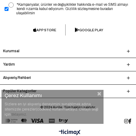
*Kampanyalar, ürünler ve değişiklikler hakkında e-mail ve SMS almayı
kendi rızamla kabul ediyorum. Gizlilik sözleşmesine buradan
ulaşabilirsin
APP STORE
GOOGLE PLAY
Kurumsal
Yardım
Alışveriş Rehberi
Popüler Kategoriler
Çerez Kullanımı
Sizlere en iyi alışveriş deneyimini sunabilmek adına
© 2024 Avrile. Tüm hakları saklıdır.
sitemizde çerezler(cookies) kullanmaktayız. Detaylı bilgi
için
tıklayınız.