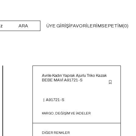
ARA
ÜYE GIRIŞI
FAVORILERIM
SEPETIM
0
Avrile Kadın Yaprak Ajurlu Triko Kazak
BEBE MAVİ A91721-S
A91721-S
KARGO, DEĞİŞİM VE İADELER
DIĞER RENKLER