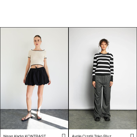
Nisan Kadın KONTRAST
Avrile Çizgili Triko Bluz