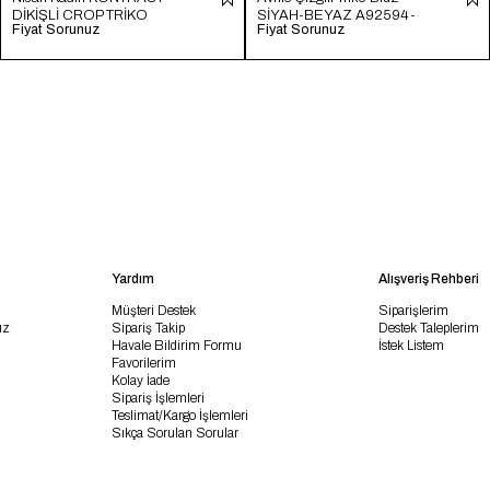
DİKİŞLİ CROP TRİKO
SİYAH-BEYAZ A92594-
Fiyat Sorunuz
Fiyat Sorunuz
HAM EKRU TT4231-Z
S
Yardım
Alışveriş Rehberi
Müşteri Destek
Siparişlerim
uz
Sipariş Takip
Destek Taleplerim
Havale Bildirim Formu
İstek Listem
Favorilerim
Kolay İade
Sipariş İşlemleri
Teslimat/Kargo İşlemleri
Sıkça Sorulan Sorular