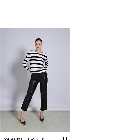
Avrile Çizgili Triko Bluz