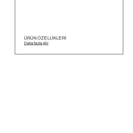
ÜRÜN ÖZELLIKLERI
Yaprak Ajurlu Triko Kazak A91721-S
Daha fazla gör