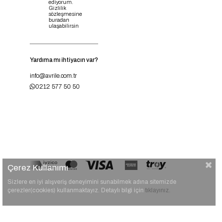
ediyorum.
Gizlilik
sözleşmesine
buradan
ulaşabilirsin
Yardıma mı ihtiyacın var?
info@avrile.com.tr
0212 577 50 50
Çerez Kullanımı
Sizlere en iyi alışveriş deneyimini sunabilmek adına sitemizde
çerezler(cookies) kullanmaktayız. Detaylı bilgi için
tıklayınız.