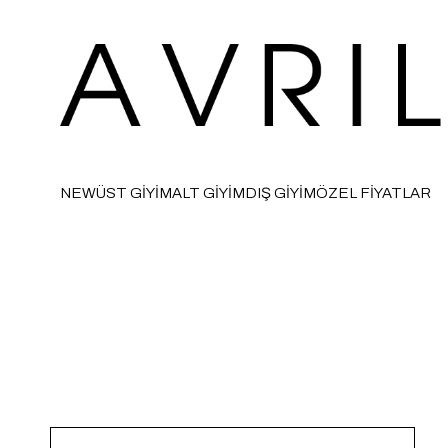
NEW
ÜST GİYİM
ALT GİYİM
DIŞ GİYİM
ÖZEL FİYATLAR