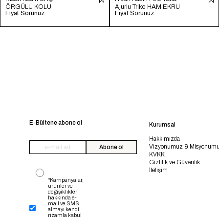
ÖRGÜLÜ KOLU
Ajurlu Triko HAM EKRU
Fiyat Sorunuz
Fiyat Sorunuz
YIRTMAÇLI TRİKO
TT4246-Z
KAZAK FUŞYA TT4204-
Z
E-Bültene abone ol
Kurumsal
Hakkımızda
Vizyonumuz & Misyonum
Abone ol
KVKK
Gizlilik ve Güvenlik
İletişim
*Kampanyalar,
ürünler ve
değişiklikler
hakkında e-
mail ve SMS
almayı kendi
rızamla kabul