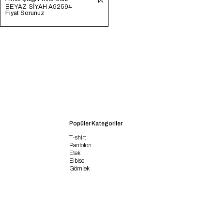
BEYAZ-SİYAH A92594-
Fiyat Sorunuz
S
Popüler Kategoriler
T-shirt
Pantolon
Etek
Elbise
Gömlek