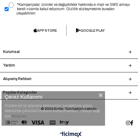
*Kampanyalar, ürünler ve değişiklikler hakkında e-mail ve SMS almayı
kendi rızamla kabul ediyorum. Gizlilik sözleşmesine buradan
ulaşabilirsin
APP STORE
GOOGLE PLAY
Kurumsal
Yardım
Alışveriş Rehberi
Popüler Kategoriler
Çerez Kullanımı
Sizlere en iyi alışveriş deneyimini sunabilmek adına
© 2024 Avrile. Tüm hakları saklıdır.
sitemizde çerezler(cookies) kullanmaktayız. Detaylı bilgi
için
tıklayınız.