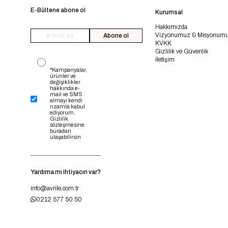
E-Bültene abone ol
Kurumsal
Hakkımızda
Vizyonumuz & Misyonum
Abone ol
KVKK
Gizlilik ve Güvenlik
İletişim
*Kampanyalar,
ürünler ve
değişiklikler
hakkında e-
mail ve SMS
almayı kendi
rızamla kabul
ediyorum.
Gizlilik
sözleşmesine
buradan
ulaşabilirsin
Yardıma mı ihtiyacın var?
info@avrile.com.tr
0212 577 50 50