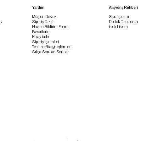
Yardım
Alışveriş Rehberi
Müşteri Destek
Siparişlerim
uz
Sipariş Takip
Destek Taleplerim
Havale Bildirim Formu
İstek Listem
Favorilerim
Kolay İade
Sipariş İşlemleri
Teslimat/Kargo İşlemleri
Sıkça Sorulan Sorular