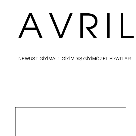
NEW
ÜST GİYİM
ALT GİYİM
DIŞ GİYİM
ÖZEL FİYATLAR