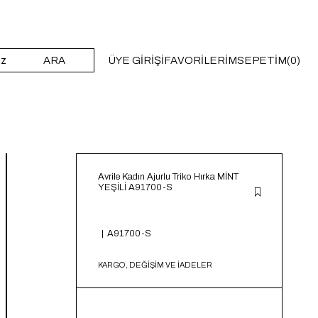
ARA
ÜYE GIRIŞI
FAVORILERIM
SEPETIM
0
Avrile Kadın Ajurlu Triko Hırka MİNT
YEŞİLİ A91700-S
A91700-S
KARGO, DEĞİŞİM VE İADELER