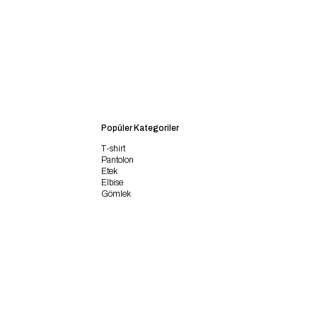
Popüler Kategoriler
T-shirt
Pantolon
Etek
Elbise
Gömlek