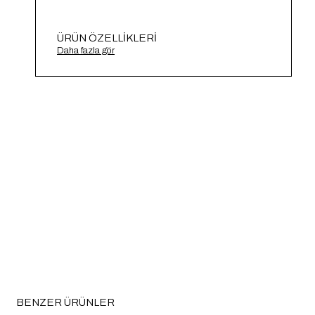
ÜRÜN ÖZELLIKLERI
Ajurlu Triko Hırka A91700-S
Daha fazla gör
BENZER ÜRÜNLER