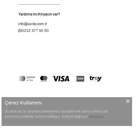
Yardıma mı ihtiyacın var?
info@avrile.com.tr
0212 577 50 50
Çerez Kullanımı
Sizlere en iyi alışveriş deneyimini sunabilmek adına sitemizde
çerezler(cookies) kullanmaktayız. Detaylı bilgi için
tıklayınız.