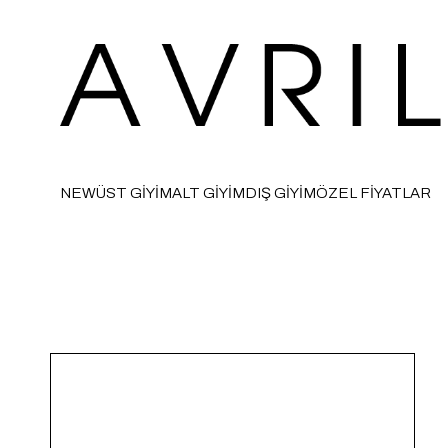
NEW
ÜST GİYİM
ALT GİYİM
DIŞ GİYİM
ÖZEL FİYATLAR