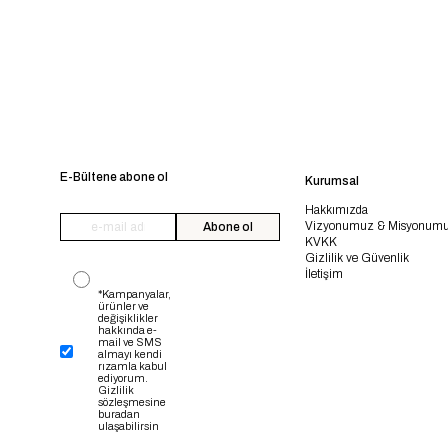
E-Bültene abone ol
Kurumsal
Hakkımızda
Vizyonumuz & Misyonum
Abone ol
KVKK
Gizlilik ve Güvenlik
İletişim
*Kampanyalar,
ürünler ve
değişiklikler
hakkında e-
mail ve SMS
almayı kendi
rızamla kabul
ediyorum.
Gizlilik
sözleşmesine
buradan
ulaşabilirsin