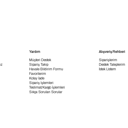
Yardım
Alışveriş Rehberi
Müşteri Destek
Siparişlerim
uz
Sipariş Takip
Destek Taleplerim
Havale Bildirim Formu
İstek Listem
Favorilerim
Kolay İade
Sipariş İşlemleri
Teslimat/Kargo İşlemleri
Sıkça Sorulan Sorular