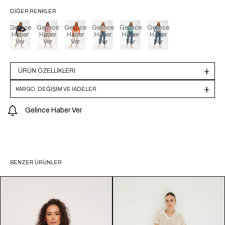
DIĞER RENKLER
Gelince
Gelince
Gelince
Gelince
Gelince
Gelince
Haber
Haber
Haber
Haber
Haber
Haber
Ver
Ver
Ver
Ver
Ver
Ver
ÜRÜN ÖZELLIKLERI
KARGO, DEĞİŞİM VE İADELER
Gelince Haber Ver
BENZER ÜRÜNLER