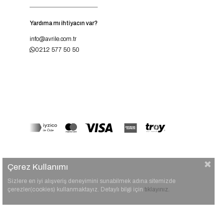
Yardıma mı ihtiyacın var?
info@avrile.com.tr
0212 577 50 50
Çerez Kullanımı
Sizlere en iyi alışveriş deneyimini sunabilmek adına sitemizde
çerezler(cookies) kullanmaktayız. Detaylı bilgi için
tıklayınız.