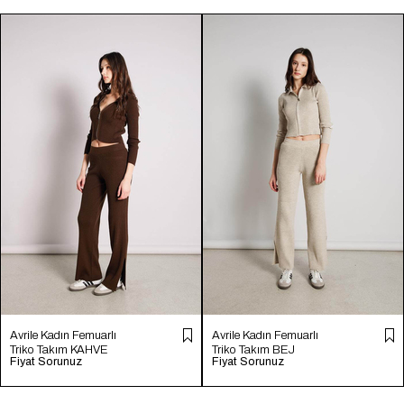
Avrile Kadın Femuarlı
Avrile Kadın Femuarlı
Triko Takım KAHVE
Triko Takım BEJ
Fiyat Sorunuz
Fiyat Sorunuz
A92492-S
A92492-S