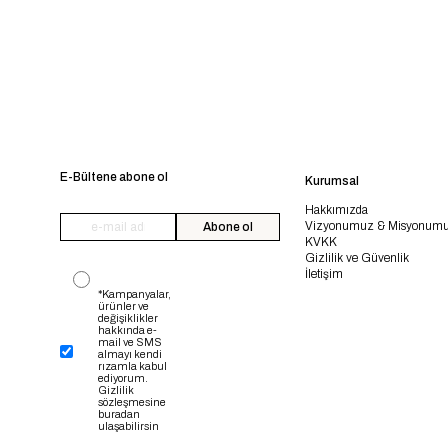
E-Bültene abone ol
Kurumsal
Hakkımızda
Vizyonumuz & Misyonum
Abone ol
KVKK
Gizlilik ve Güvenlik
İletişim
*Kampanyalar,
ürünler ve
değişiklikler
hakkında e-
mail ve SMS
almayı kendi
rızamla kabul
ediyorum.
Gizlilik
sözleşmesine
buradan
ulaşabilirsin