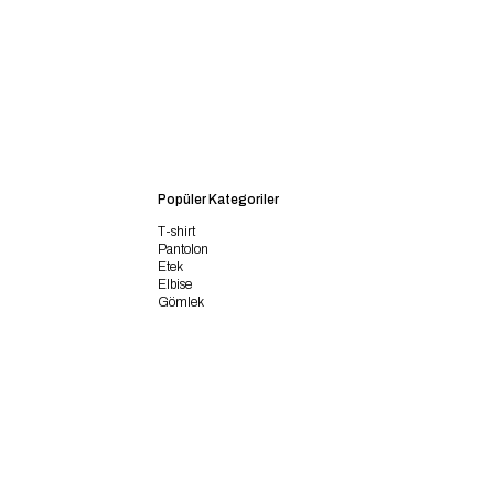
Popüler Kategoriler
T-shirt
Pantolon
Etek
Elbise
Gömlek