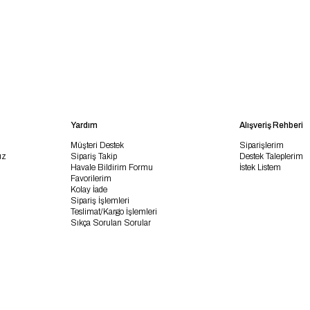
Yardım
Alışveriş Rehberi
Müşteri Destek
Siparişlerim
uz
Sipariş Takip
Destek Taleplerim
Havale Bildirim Formu
İstek Listem
Favorilerim
Kolay İade
Sipariş İşlemleri
Teslimat/Kargo İşlemleri
Sıkça Sorulan Sorular