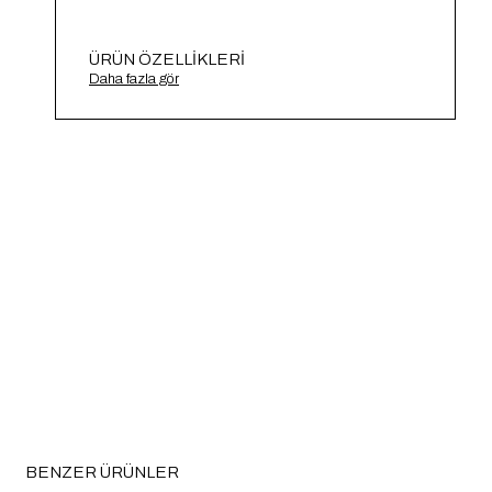
ÜRÜN ÖZELLIKLERI
Alt Üst Triko Takım A91614-S
Daha fazla gör
BENZER ÜRÜNLER