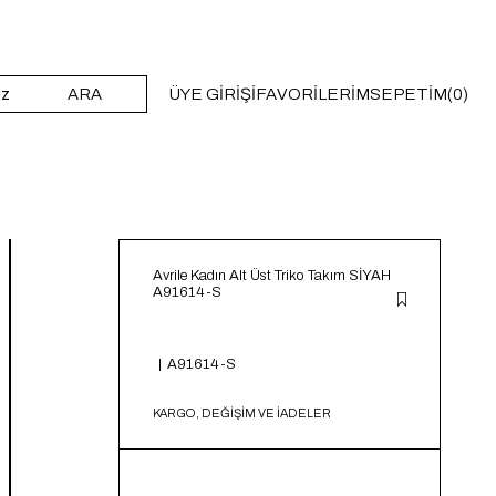
ARA
ÜYE GIRIŞI
FAVORILERIM
SEPETIM
0
Avrile Kadın Alt Üst Triko Takım SİYAH
A91614-S
A91614-S
KARGO, DEĞİŞİM VE İADELER