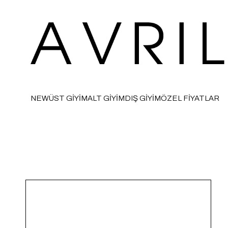
NEW
ÜST GİYİM
ALT GİYİM
DIŞ GİYİM
ÖZEL FİYATLAR