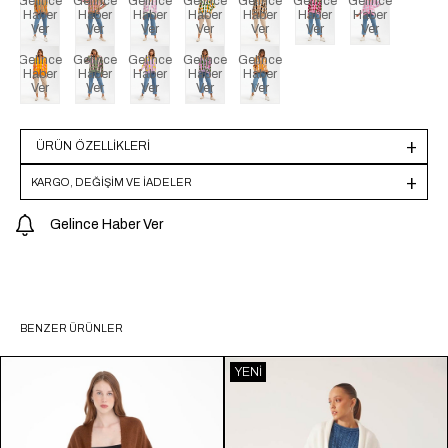
Gelince
Gelince
Gelince
Gelince
Gelince
Gelince
Gelince
Haber
Haber
Haber
Haber
Haber
Haber
Haber
Ver
Ver
Ver
Ver
Ver
Ver
Ver
Gelince
Gelince
Gelince
Gelince
Gelince
Haber
Haber
Haber
Haber
Haber
Ver
Ver
Ver
Ver
Ver
ÜRÜN ÖZELLIKLERI
KARGO, DEĞİŞİM VE İADELER
Gelince Haber Ver
BENZER ÜRÜNLER
YENI
ÜRÜN