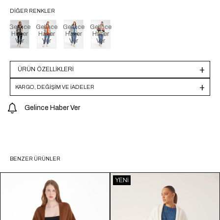
DIĞER RENKLER
Gelince
Gelince
Gelince
Gelince
Haber
Haber
Haber
Haber
Ver
Ver
Ver
Ver
ÜRÜN ÖZELLIKLERI
KARGO, DEĞİŞİM VE İADELER
Gelince Haber Ver
BENZER ÜRÜNLER
YENI
ÜRÜN