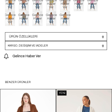
Gelince
Gelince
Gelince
Gelince
Gelince
Gelince
Gelince
Haber
Haber
Haber
Haber
Haber
Haber
Haber
Ver
Ver
Ver
Ver
Ver
Ver
Ver
Gelince
Gelince
Gelince
Gelince
Gelince
Haber
Haber
Haber
Haber
Haber
Ver
Ver
Ver
Ver
Ver
ÜRÜN ÖZELLIKLERI
KARGO, DEĞİŞİM VE İADELER
Gelince Haber Ver
BENZER ÜRÜNLER
YENI
ÜRÜN