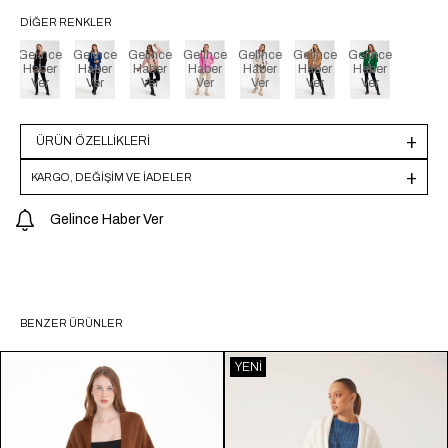
DIĞER RENKLER
Gelince
Gelince
Gelince
Gelince
Gelince
Gelince
Gelince
Haber
Haber
Haber
Haber
Haber
Haber
Haber
Ver
Ver
Ver
Ver
Ver
Ver
Ver
ÜRÜN ÖZELLIKLERI
KARGO, DEĞİŞİM VE İADELER
Gelince Haber Ver
BENZER ÜRÜNLER
YENI
ÜRÜN