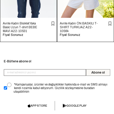
Avrile Kadın Bisiklet Yaka
Avrile Kadın ÖN BASKILI T-
Basic Uzun T-shirt BEBE
SHIRT TURKUAZ A22-
MAVİ A22-10531
10564
Fiyat Sorunuz
Fiyat Sorunuz
E-Bültene abone ol
Abone ol
*Kampanyalar, ürünler ve değişiklikler hakkında e-mail ve SMS almayı
kendi rızamla kabul ediyorum. Gizlilik sözleşmesine buradan
ulaşabilirsin
APP STORE
GOOGLE PLAY