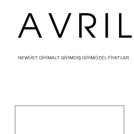
NEW
ÜST GİYİM
ALT GİYİM
DIŞ GİYİM
ÖZEL FİYATLAR