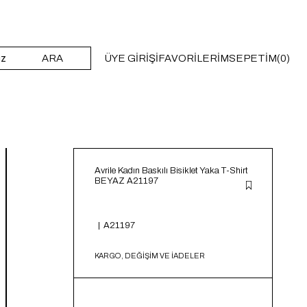
ARA
ÜYE GIRIŞI
FAVORILERIM
SEPETIM
0
Avrile Kadın Baskılı Bisiklet Yaka T-Shirt
BEYAZ A21197
A21197
KARGO, DEĞİŞİM VE İADELER