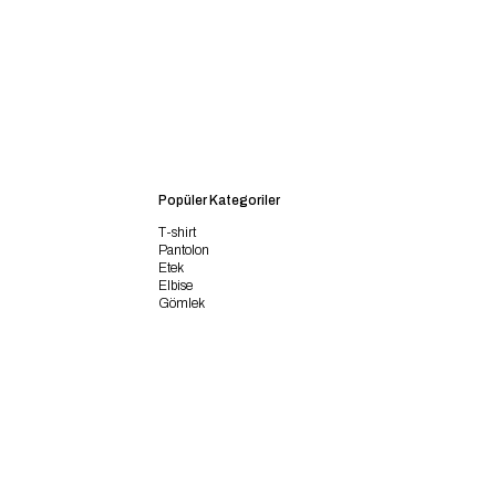
Popüler Kategoriler
T-shirt
Pantolon
Etek
Elbise
Gömlek