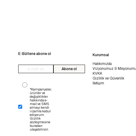
E-Bültene abone ol
Kurumsal
Hakkımızda
Vizyonumuz & Misyonum
Abone ol
KVKK
Gizlilik ve Güvenlik
İletişim
*Kampanyalar,
ürünler ve
değişiklikler
hakkında e-
mail ve SMS
almayı kendi
rızamla kabul
ediyorum.
Gizlilik
sözleşmesine
buradan
ulaşabilirsin