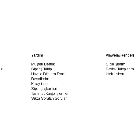
Yardım
Alışveriş Rehberi
Müşteri Destek
Siparişlerim
uz
Sipariş Takip
Destek Taleplerim
Havale Bildirim Formu
İstek Listem
Favorilerim
Kolay İade
Sipariş İşlemleri
Teslimat/Kargo İşlemleri
Sıkça Sorulan Sorular