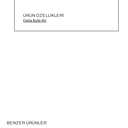
ÜRÜN ÖZELLIKLERI
Baskılı Bisiklet Yaka T-Shirt A21197
Daha fazla gör
BENZER ÜRÜNLER