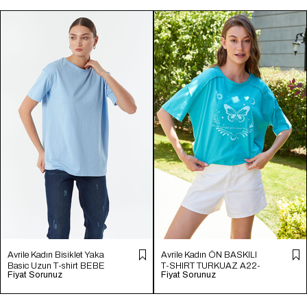
Avrile Kadın Bisiklet Yaka
Avrile Kadın ÖN BASKILI
Basic Uzun T-shirt BEBE
T-SHIRT TURKUAZ A22-
Fiyat Sorunuz
Fiyat Sorunuz
MAVİ A22-10531
10564