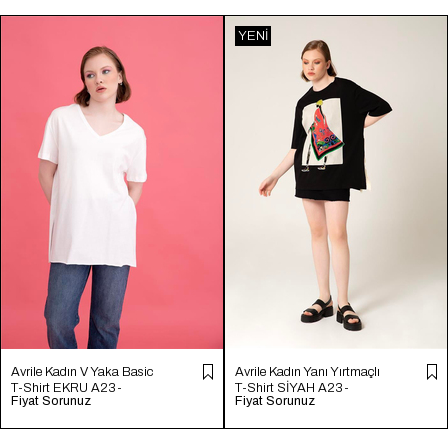
YENI
ÜRÜN
Avrile Kadın V Yaka Basic
Avrile Kadın Yanı Yırtmaçlı
T-Shirt EKRU A23-
T-Shirt SİYAH A23-
Fiyat Sorunuz
Fiyat Sorunuz
10115
10113