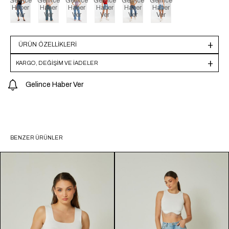
Gelince
Gelince
Gelince
Gelince
Gelince
Gelince
Haber
Haber
Haber
Haber
Haber
Haber
Ver
Ver
Ver
Ver
Ver
Ver
ÜRÜN ÖZELLIKLERI
KARGO, DEĞİŞİM VE İADELER
Gelince Haber Ver
BENZER ÜRÜNLER