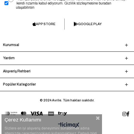
kendi rızamla kabul ediyorum. Gizlilik sözleşmesine buradan
ulaşabilirsin
APP STORE
GOOGLE PLAY
Kurumsal
Yardım
Alışveriş Rehberi
Popüler Kategoriler
© 2024 Avrile. Tüm hakları saklıdır.
Çerez Kullanımı
Sizlere en iyi alışveriş deneyimini sunabilmek adına
sitemizde çerezler(cookies) kullanmaktayız. Detaylı bilgi