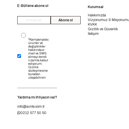
E-Bültene abone ol
Kurumsal
Hakkımızda
Vizyonumuz & Misyonum
Abone ol
KVKK
Gizlilik ve Güvenlik
İletişim
*Kampanyalar,
ürünler ve
değişiklikler
hakkında e-
mail ve SMS
almayı kendi
rızamla kabul
ediyorum.
Gizlilik
sözleşmesine
buradan
ulaşabilirsin
Yardıma mı ihtiyacın var?
info@avrile.com.tr
0212 577 50 50