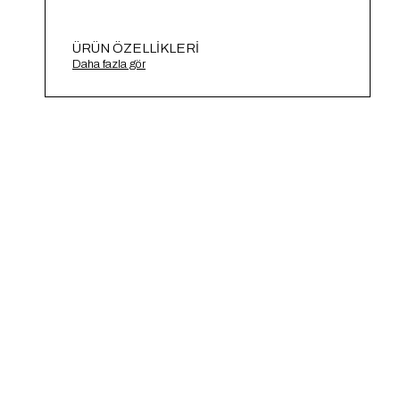
ÜRÜN ÖZELLIKLERI
Bisiklet Yaka Kısa Kollu Triko Zıbın A91675-S
Daha fazla gör