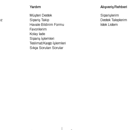
Yardım
Alışveriş Rehberi
Müşteri Destek
Siparişlerim
uz
Sipariş Takip
Destek Taleplerim
Havale Bildirim Formu
İstek Listem
Favorilerim
Kolay İade
Sipariş İşlemleri
Teslimat/Kargo İşlemleri
Sıkça Sorulan Sorular