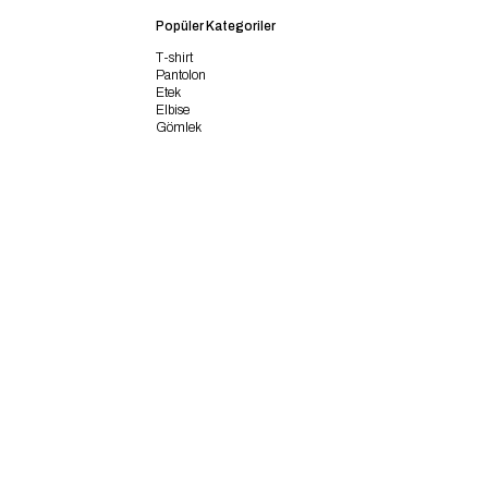
Popüler Kategoriler
T-shirt
Pantolon
Etek
Elbise
Gömlek