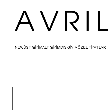
NEW
ÜST GİYİM
ALT GİYİM
DIŞ GİYİM
ÖZEL FİYATLAR