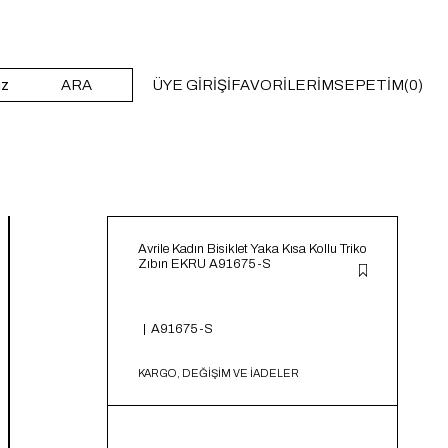
ARA
ÜYE GIRIŞI
FAVORILERIM
SEPETIM
0
Avrile Kadın Bisiklet Yaka Kısa Kollu Triko
Zıbın EKRU A91675-S
A91675-S
KARGO, DEĞİŞİM VE İADELER