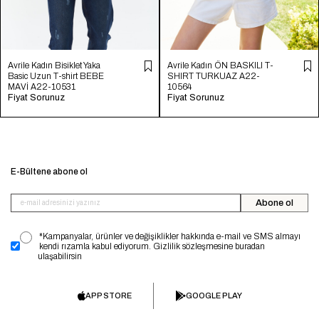
Avrile Kadın Bisiklet Yaka
Avrile Kadın ÖN BASKILI T-
Basic Uzun T-shirt BEBE
SHIRT TURKUAZ A22-
MAVİ A22-10531
10564
Fiyat Sorunuz
Fiyat Sorunuz
E-Bültene abone ol
Abone ol
*Kampanyalar, ürünler ve değişiklikler hakkında e-mail ve SMS almayı
kendi rızamla kabul ediyorum. Gizlilik sözleşmesine buradan
ulaşabilirsin
APP STORE
GOOGLE PLAY