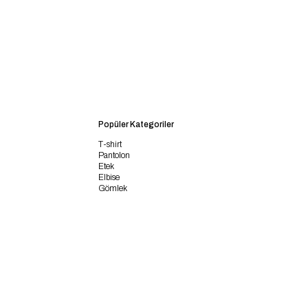
Popüler Kategoriler
T-shirt
Pantolon
Etek
Elbise
Gömlek