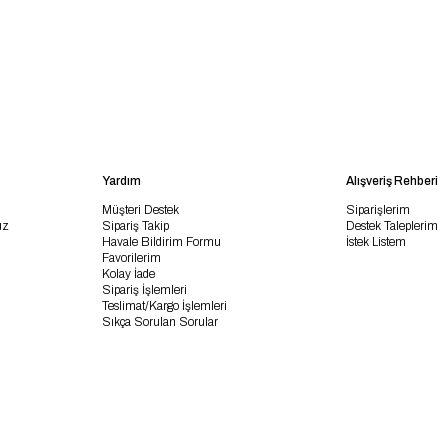
Yardım
Alışveriş Rehberi
Müşteri Destek
Siparişlerim
uz
Sipariş Takip
Destek Taleplerim
Havale Bildirim Formu
İstek Listem
Favorilerim
Kolay İade
Sipariş İşlemleri
Teslimat/Kargo İşlemleri
Sıkça Sorulan Sorular