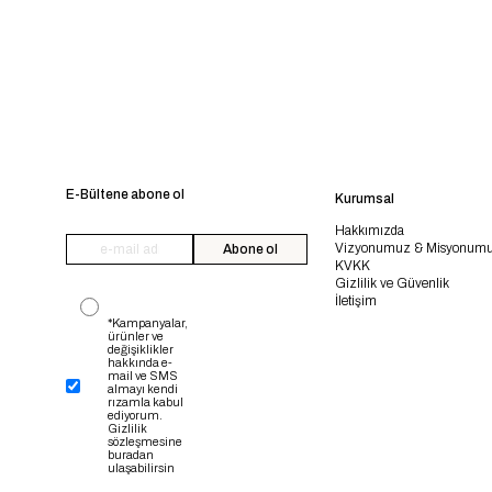
E-Bültene abone ol
Kurumsal
Hakkımızda
Vizyonumuz & Misyonum
Abone ol
KVKK
Gizlilik ve Güvenlik
İletişim
*Kampanyalar,
ürünler ve
değişiklikler
hakkında e-
mail ve SMS
almayı kendi
rızamla kabul
ediyorum.
Gizlilik
sözleşmesine
buradan
ulaşabilirsin