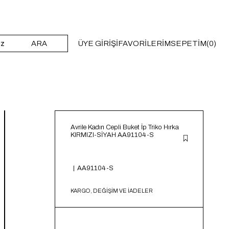
ARA
ÜYE GIRIŞI
FAVORILERIM
SEPETIM
0
Avrile Kadın Cepli Buket İp Triko Hırka
KIRMIZI-SİYAH AA91104-S
AA91104-S
KARGO, DEĞİŞİM VE İADELER