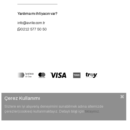
Yardıma mı ihtiyacın var?
info@avrile.com.tr
0212 577 50 50
Çerez Kullanımı
Sizlere en iyi alışveriş deneyimini sunabilmek adına sitemizde
çerezler(cookies) kullanmaktayız. Detaylı bilgi için
tıklayınız.