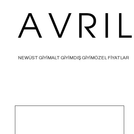
NEW
ÜST GİYİM
ALT GİYİM
DIŞ GİYİM
ÖZEL FİYATLAR