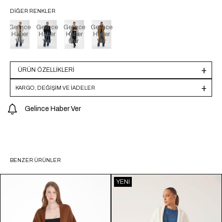
DIĞER RENKLER
Gelince
Gelince
Gelince
Gelince
Haber
Haber
Haber
Haber
Ver
Ver
Ver
Ver
ÜRÜN ÖZELLIKLERI
KARGO, DEĞİŞİM VE İADELER
Gelince Haber Ver
BENZER ÜRÜNLER
YENI
ÜRÜN