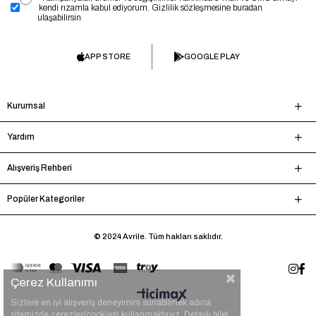
kendi rızamla kabul ediyorum. Gizlilik sözleşmesine buradan
ulaşabilirsin
APP STORE
GOOGLE PLAY
Kurumsal
Yardım
Alışveriş Rehberi
Popüler Kategoriler
© 2024 Avrile. Tüm hakları saklıdır.
Çerez Kullanımı
Sizlere en iyi alışveriş deneyimini sunabilmek adına
sitemizde çerezler(cookies) kullanmaktayız. Detaylı bilgi