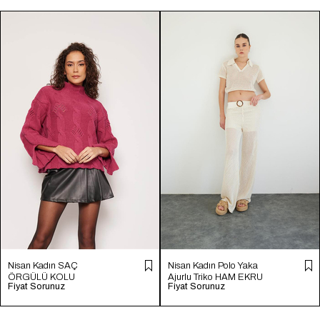
Nisan Kadın SAÇ
Nisan Kadın Polo Yaka
ÖRGÜLÜ KOLU
Ajurlu Triko HAM EKRU
Fiyat Sorunuz
Fiyat Sorunuz
YIRTMAÇLI TRİKO
TT4246-Z
KAZAK FUŞYA TT4204-
Z