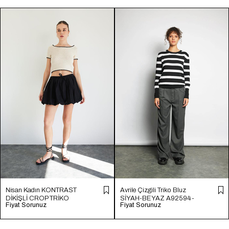
Nisan Kadın KONTRAST
Avrile Çizgili Triko Bluz
DİKİŞLİ CROP TRİKO
SİYAH-BEYAZ A92594-
Fiyat Sorunuz
Fiyat Sorunuz
HAM EKRU TT4231-Z
S