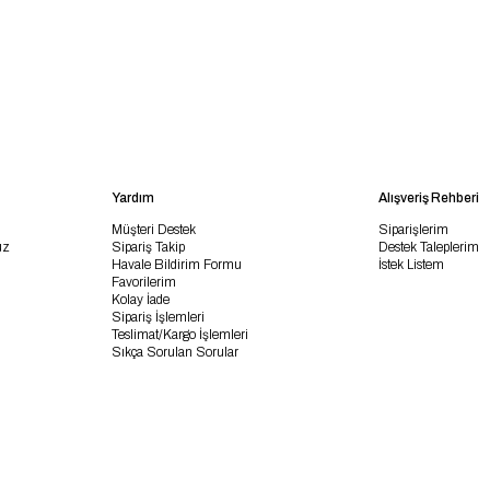
Yardım
Alışveriş Rehberi
Müşteri Destek
Siparişlerim
uz
Sipariş Takip
Destek Taleplerim
Havale Bildirim Formu
İstek Listem
Favorilerim
Kolay İade
Sipariş İşlemleri
Teslimat/Kargo İşlemleri
Sıkça Sorulan Sorular