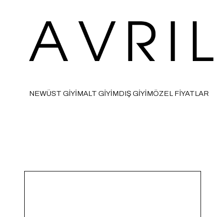
NEW
ÜST GİYİM
ALT GİYİM
DIŞ GİYİM
ÖZEL FİYATLAR