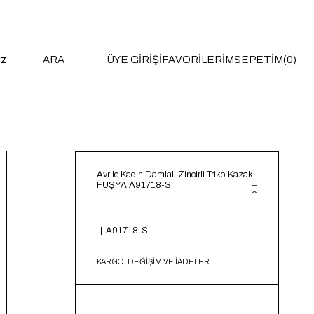
ARA
ÜYE GIRIŞI
FAVORILERIM
SEPETIM
0
Avrile Kadın Damlalı Zincirli Triko Kazak
FUŞYA A91718-S
A91718-S
KARGO, DEĞİŞİM VE İADELER