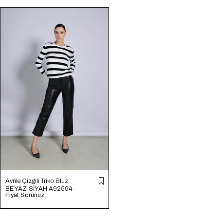
Avrile Çizgili Triko Bluz
BEYAZ-SİYAH A92594-
Fiyat Sorunuz
S