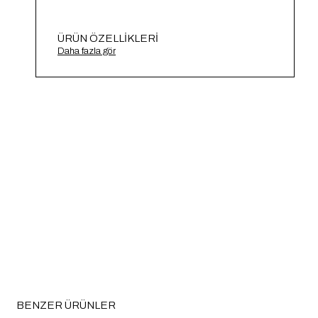
ÜRÜN ÖZELLIKLERI
Damlalı Zincirli Triko Kazak A91718-S
Daha fazla gör
BENZER ÜRÜNLER