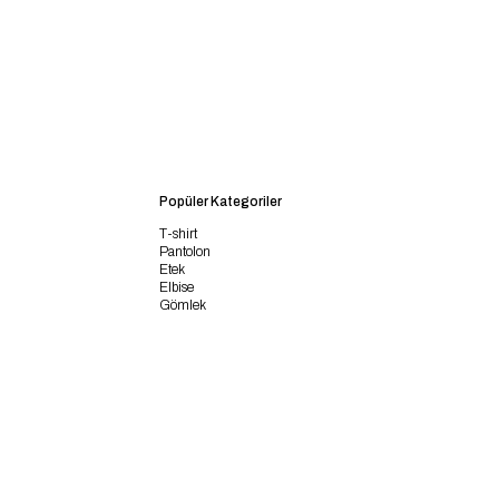
Popüler Kategoriler
T-shirt
Pantolon
Etek
Elbise
Gömlek