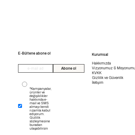
E-Bültene abone ol
Kurumsal
Hakkımızda
Vizyonumuz & Misyonum
Abone ol
KVKK
Gizlilik ve Güvenlik
İletişim
*Kampanyalar,
ürünler ve
değişiklikler
hakkında e-
mail ve SMS
almayı kendi
rızamla kabul
ediyorum.
Gizlilik
sözleşmesine
buradan
ulaşabilirsin