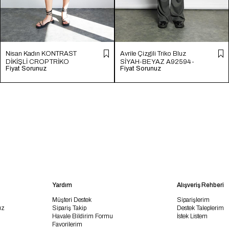
Nisan Kadın KONTRAST
Avrile Çizgili Triko Bluz
DİKİŞLİ CROP TRİKO
SİYAH-BEYAZ A92594-
Fiyat Sorunuz
Fiyat Sorunuz
HAM EKRU TT4231-Z
S
Yardım
Alışveriş Rehberi
Müşteri Destek
Siparişlerim
uz
Sipariş Takip
Destek Taleplerim
Havale Bildirim Formu
İstek Listem
Favorilerim