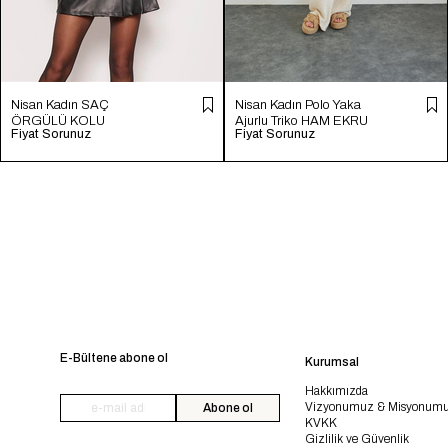
Nisan Kadın SAÇ
Nisan Kadın Polo Yaka
ÖRGÜLÜ KOLU
Ajurlu Triko HAM EKRU
Fiyat Sorunuz
Fiyat Sorunuz
YIRTMAÇLI TRİKO
TT4246-Z
KAZAK FUŞYA TT4204-
Z
E-Bültene abone ol
Kurumsal
Hakkımızda
Vizyonumuz & Misyonum
Abone ol
KVKK
Gizlilik ve Güvenlik