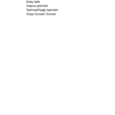
Kolay İade
Sipariş İşlemleri
Teslimat/Kargo İşlemleri
Sıkça Sorulan Sorular
APP STORE
GOOGLE PLAY
© 2024 Avrile. Tüm hakları saklıdır.