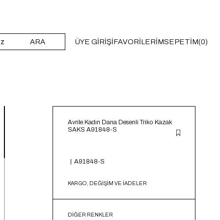
ARA
ÜYE GIRIŞI
FAVORILERIM
SEPETIM
0
Avrile Kadın Dana Desenli Triko Kazak
SAKS A91848-S
A91848-S
KARGO, DEĞİŞİM VE İADELER
DIĞER RENKLER