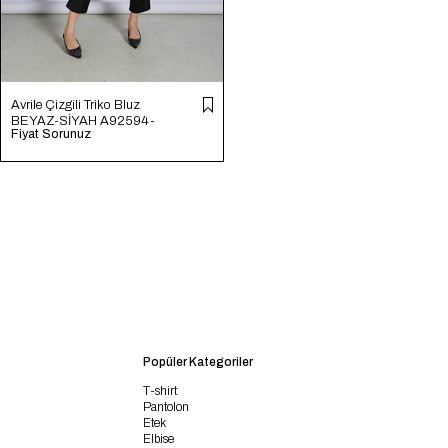
Avrile Çizgili Triko Bluz
BEYAZ-SİYAH A92594-
Fiyat Sorunuz
S
Popüler Kategoriler
T-shirt
Pantolon
Etek
Elbise