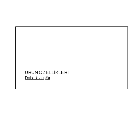
ÜRÜN ÖZELLIKLERI
Dana Desenli Triko Kazak A91848-S
Daha fazla gör