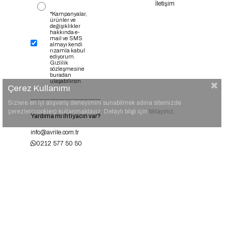
İletişim
*Kampanyalar,
ürünler ve
değişiklikler
hakkında e-
mail ve SMS
almayı kendi
rızamla kabul
ediyorum.
Gizlilik
sözleşmesine
buradan
ulaşabilirsin
Çerez Kullanımı
Sizlere en iyi alışveriş deneyimini sunabilmek adına sitemizde
çerezler(cookies) kullanmaktayız. Detaylı bilgi için
tıklayınız.
Yardıma mı ihtiyacın var?
info@avrile.com.tr
0212 577 50 50