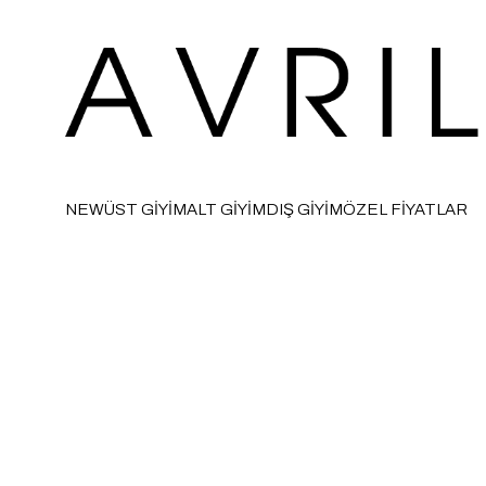
NEW
ÜST GİYİM
ALT GİYİM
DIŞ GİYİM
ÖZEL FİYATLAR