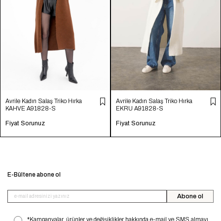
Avrile Kadın Salaş Triko Hırka
Avrile Kadın Salaş Triko Hırka
KAHVE A91828-S
EKRU A91828-S
Fiyat Sorunuz
Fiyat Sorunuz
E-Bültene abone ol
Abone ol
*Kampanyalar, ürünler ve değişiklikler hakkında e-mail ve SMS almayı