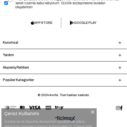
kendi rızamla kabul ediyorum. Gizlilik sözleşmesine buradan
ulaşabilirsin
APP STORE
GOOGLE PLAY
Kurumsal
Yardım
Alışveriş Rehberi
Popüler Kategoriler
© 2024 Avrile. Tüm hakları saklıdır.
Çerez Kullanımı
Sizlere en iyi alışveriş deneyimini sunabilmek adına
sitemizde çerezler(cookies) kullanmaktayız. Detaylı bilgi