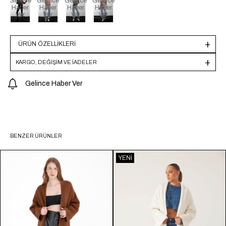
Gelince
Gelince
Gelince
Gelince
Haber
Haber
Haber
Haber
Ver
Ver
Ver
Ver
ÜRÜN ÖZELLIKLERI
KARGO, DEĞİŞİM VE İADELER
Gelince Haber Ver
BENZER ÜRÜNLER
YENI
ÜRÜN