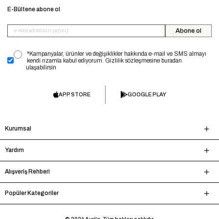
E-Bültene abone ol
Abone ol
*Kampanyalar, ürünler ve değişiklikler hakkında e-mail ve SMS almayı
kendi rızamla kabul ediyorum. Gizlilik sözleşmesine buradan
ulaşabilirsin
APP STORE
GOOGLE PLAY
Kurumsal
Yardım
Alışveriş Rehberi
Popüler Kategoriler
© 2024 Avrile. Tüm hakları saklıdır.