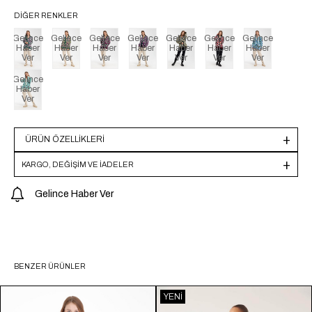
DIĞER RENKLER
Gelince
Gelince
Gelince
Gelince
Gelince
Gelince
Gelince
Haber
Haber
Haber
Haber
Haber
Haber
Haber
Ver
Ver
Ver
Ver
Ver
Ver
Ver
Gelince
Haber
Ver
ÜRÜN ÖZELLIKLERI
KARGO, DEĞİŞİM VE İADELER
Gelince Haber Ver
BENZER ÜRÜNLER
YENI
ÜRÜN