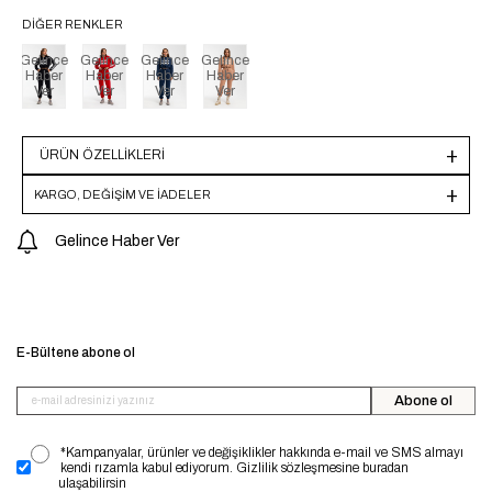
DIĞER RENKLER
Gelince
Gelince
Gelince
Gelince
Haber
Haber
Haber
Haber
Ver
Ver
Ver
Ver
ÜRÜN ÖZELLIKLERI
KARGO, DEĞİŞİM VE İADELER
Gelince Haber Ver
E-Bültene abone ol
Abone ol
*Kampanyalar, ürünler ve değişiklikler hakkında e-mail ve SMS almayı
kendi rızamla kabul ediyorum. Gizlilik sözleşmesine buradan
ulaşabilirsin