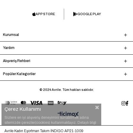
APP STORE
GOOGLE PLAY
Kurumsal
Yardım
Alışveriş Rehberi
Popüler Kategoriler
© 2024 Avrile. Tüm hakları saklıdır.
Çerez Kullanımı
Sizlere en iyi alışveriş deneyimini sunabilmek adına
sitemizde çerezler(cookies) kullanmaktayız. Detaylı bilgi
için
tıklayınız.
Avrile Kadın Eşortman Takım İNDİGO AP21-1009