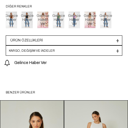
DIĞER RENKLER
Gelince
Gelince
Gelince
Gelince
Gelince
Gelince
Gelince
Haber
Haber
Haber
Haber
Haber
Haber
Haber
Ver
Ver
Ver
Ver
Ver
Ver
Ver
ÜRÜN ÖZELLIKLERI
KARGO, DEĞİŞİM VE İADELER
Gelince Haber Ver
BENZER ÜRÜNLER