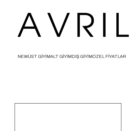
NEW
ÜST GİYİM
ALT GİYİM
DIŞ GİYİM
ÖZEL FİYATLAR