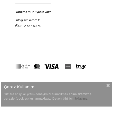
Yardıma mı ihtiyacın var?
info@avrile.com.tr
0212 577 50 50
Çerez Kullanımı
Sizlere en iyi alışveriş deneyimini sunabilmek adına sitemizde
çerezler(cookies) kullanmaktayız. Detaylı bilgi için
tıklayınız.