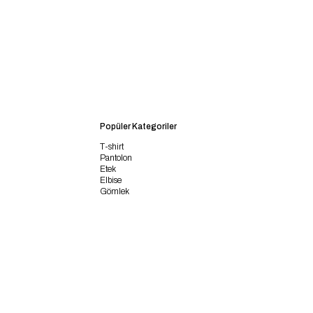
Popüler Kategoriler
T-shirt
Pantolon
Etek
Elbise
Gömlek