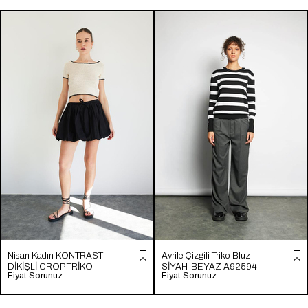
Nisan Kadın KONTRAST
Avrile Çizgili Triko Bluz
DİKİŞLİ CROP TRİKO
SİYAH-BEYAZ A92594-
Fiyat Sorunuz
Fiyat Sorunuz
HAM EKRU TT4231-Z
S