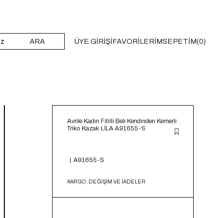
ARA
ÜYE GIRIŞI
FAVORILERIM
SEPETIM
0
Avrile Kadın Fitilli Beli Kendinden Kemerli
Triko Kazak LİLA A91655-S
A91655-S
KARGO, DEĞİŞİM VE İADELER