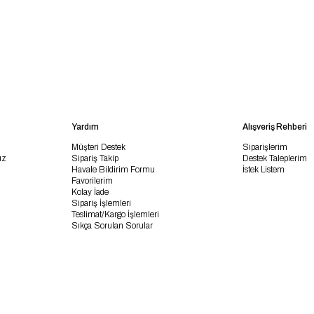
Yardım
Alışveriş Rehberi
Müşteri Destek
Siparişlerim
uz
Sipariş Takip
Destek Taleplerim
Havale Bildirim Formu
İstek Listem
Favorilerim
Kolay İade
Sipariş İşlemleri
Teslimat/Kargo İşlemleri
Sıkça Sorulan Sorular