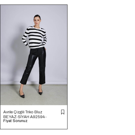
Avrile Çizgili Triko Bluz
BEYAZ-SİYAH A92594-
Fiyat Sorunuz
S