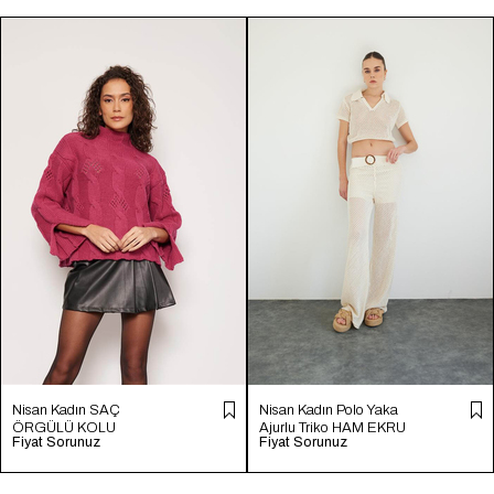
Nisan Kadın SAÇ
Nisan Kadın Polo Yaka
ÖRGÜLÜ KOLU
Ajurlu Triko HAM EKRU
Fiyat Sorunuz
Fiyat Sorunuz
YIRTMAÇLI TRİKO
TT4246-Z
KAZAK FUŞYA TT4204-
Z