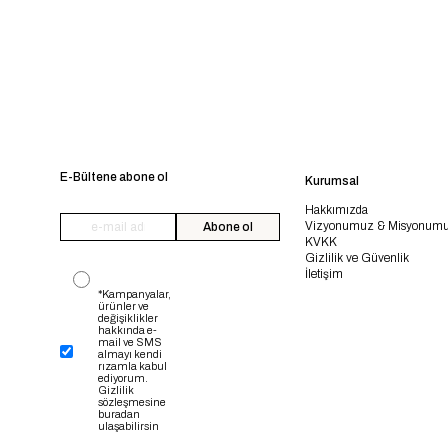
E-Bültene abone ol
Kurumsal
Hakkımızda
Vizyonumuz & Misyonum
Abone ol
KVKK
Gizlilik ve Güvenlik
İletişim
*Kampanyalar,
ürünler ve
değişiklikler
hakkında e-
mail ve SMS
almayı kendi
rızamla kabul
ediyorum.
Gizlilik
sözleşmesine
buradan
ulaşabilirsin