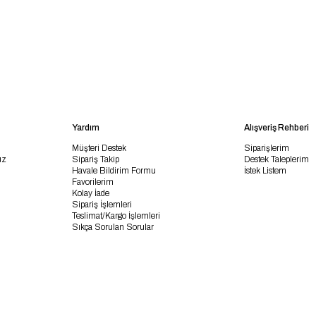
Yardım
Alışveriş Rehberi
Müşteri Destek
Siparişlerim
uz
Sipariş Takip
Destek Taleplerim
Havale Bildirim Formu
İstek Listem
Favorilerim
Kolay İade
Sipariş İşlemleri
Teslimat/Kargo İşlemleri
Sıkça Sorulan Sorular