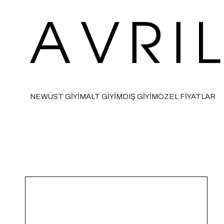
NEW
ÜST GİYİM
ALT GİYİM
DIŞ GİYİM
ÖZEL FİYATLAR