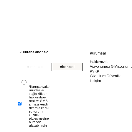
E-Bültene abone ol
Kurumsal
Hakkımızda
Vizyonumuz & Misyonum
Abone ol
KVKK
Gizlilik ve Güvenlik
İletişim
*Kampanyalar,
ürünler ve
değişiklikler
hakkında e-
mail ve SMS
almayı kendi
rızamla kabul
ediyorum.
Gizlilik
sözleşmesine
buradan
ulaşabilirsin