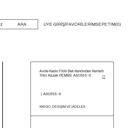
ARA
ÜYE GIRIŞI
FAVORILERIM
SEPETIM
0
Avrile Kadın Fitilli Beli Kendinden Kemerli
Triko Kazak PEMBE A91655-S
A91655-S
KARGO, DEĞİŞİM VE İADELER