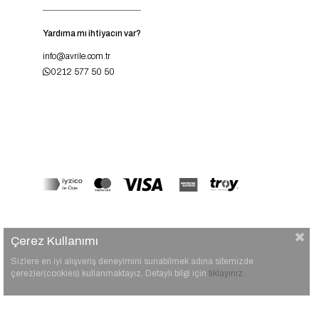
Yardıma mı ihtiyacın var?
info@avrile.com.tr
0212 577 50 50
Çerez Kullanımı
Sizlere en iyi alışveriş deneyimini sunabilmek adına sitemizde
çerezler(cookies) kullanmaktayız. Detaylı bilgi için
tıklayınız.