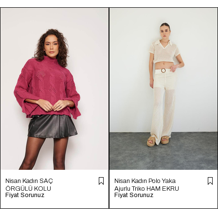
Nisan Kadın SAÇ
Nisan Kadın Polo Yaka
ÖRGÜLÜ KOLU
Ajurlu Triko HAM EKRU
Fiyat Sorunuz
Fiyat Sorunuz
YIRTMAÇLI TRİKO
TT4246-Z
KAZAK FUŞYA TT4204-
Z