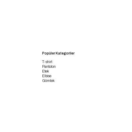
Popüler Kategoriler
T-shirt
Pantolon
Etek
Elbise
Gömlek