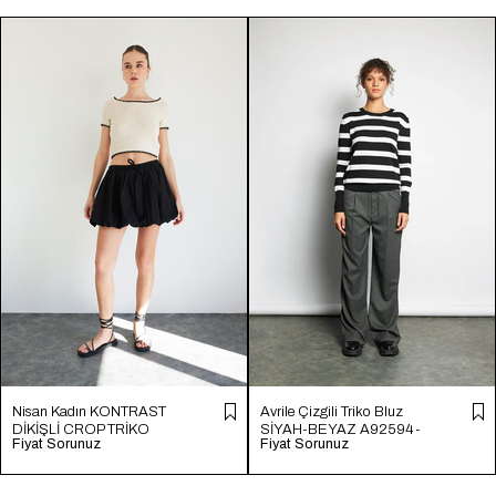
Nisan Kadın KONTRAST
Avrile Çizgili Triko Bluz
DİKİŞLİ CROP TRİKO
SİYAH-BEYAZ A92594-
Fiyat Sorunuz
Fiyat Sorunuz
HAM EKRU TT4231-Z
S