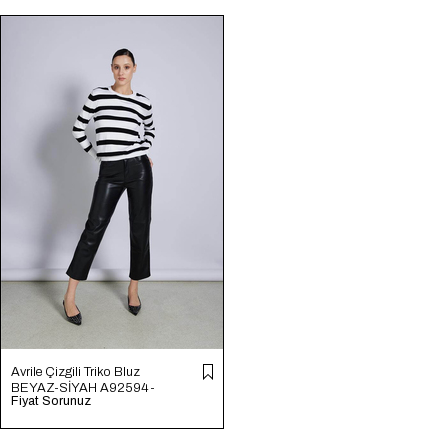
Avrile Çizgili Triko Bluz
BEYAZ-SİYAH A92594-
Fiyat Sorunuz
S