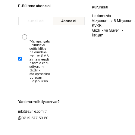
E-Bültene abone ol
Kurumsal
Hakkımızda
Vizyonumuz & Misyonum
Abone ol
KVKK
Gizlilik ve Güvenlik
İletişim
*Kampanyalar,
ürünler ve
değişiklikler
hakkında e-
mail ve SMS
almayı kendi
rızamla kabul
ediyorum.
Gizlilik
sözleşmesine
buradan
ulaşabilirsin
Yardıma mı ihtiyacın var?
info@avrile.com.tr
0212 577 50 50