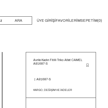
ARA
ÜYE GIRIŞI
FAVORILERIM
SEPETIM
0
Avrile Kadın Fitilli Triko Atlet CAMEL
A91687-S
A91687-S
KARGO, DEĞİŞİM VE İADELER