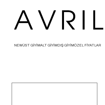
NEW
ÜST GİYİM
ALT GİYİM
DIŞ GİYİM
ÖZEL FİYATLAR