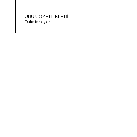
ÜRÜN ÖZELLIKLERI
Fitilli Triko Atlet A91687-S
Daha fazla gör