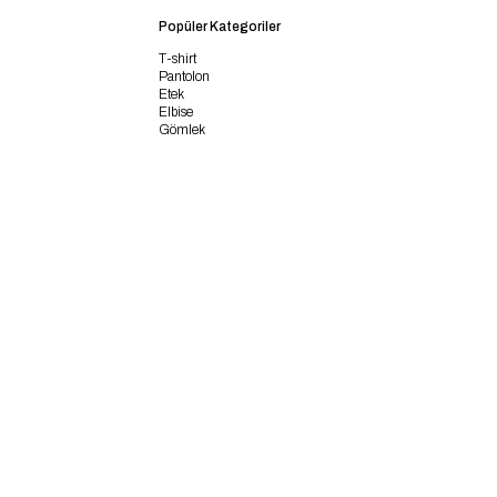
Popüler Kategoriler
T-shirt
Pantolon
Etek
Elbise
Gömlek