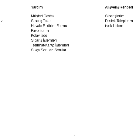
Yardım
Alışveriş Rehberi
Müşteri Destek
Siparişlerim
uz
Sipariş Takip
Destek Taleplerim
Havale Bildirim Formu
İstek Listem
Favorilerim
Kolay İade
Sipariş İşlemleri
Teslimat/Kargo İşlemleri
Sıkça Sorulan Sorular