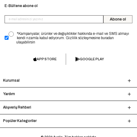
E-Bültene abone ol
Abone ol
*Kampanyalar, ürünler ve değişiklikler hakkında e-mail ve SMS almayı
kendi rızamla kabul ediyorum. Gizlilik sözleşmesine buradan
ulaşabilirsin
APP STORE
GOOGLE PLAY
Kurumsal
Yardım
Alışveriş Rehberi
Popüler Kategoriler
© 2024 Avrile. Tüm hakları saklıdır.