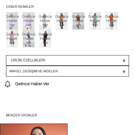
DIĞER RENKLER
Gelince
Gelince
Gelince
Gelince
Gelince
Gelince
Gelince
Haber
Haber
Haber
Haber
Haber
Haber
Haber
Ver
Ver
Ver
Ver
Ver
Ver
Ver
Gelince
Gelince
Gelince
Haber
Haber
Haber
Ver
Ver
Ver
ÜRÜN ÖZELLIKLERI
KARGO, DEĞİŞİM VE İADELER
Gelince Haber Ver
BENZER ÜRÜNLER