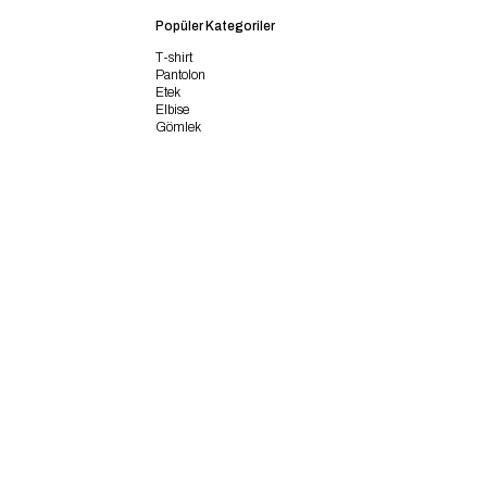
Popüler Kategoriler
T-shirt
Pantolon
Etek
Elbise
Gömlek