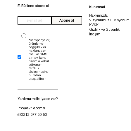
E-Bültene abone ol
Kurumsal
Hakkımızda
Vizyonumuz & Misyonum
Abone ol
KVKK
Gizlilik ve Güvenlik
İletişim
*Kampanyalar,
ürünler ve
değişiklikler
hakkında e-
mail ve SMS
almayı kendi
rızamla kabul
ediyorum.
Gizlilik
sözleşmesine
buradan
ulaşabilirsin
Yardıma mı ihtiyacın var?
info@avrile.com.tr
0212 577 50 50