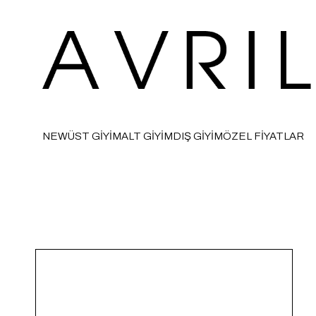
NEW
ÜST GİYİM
ALT GİYİM
DIŞ GİYİM
ÖZEL FİYATLAR