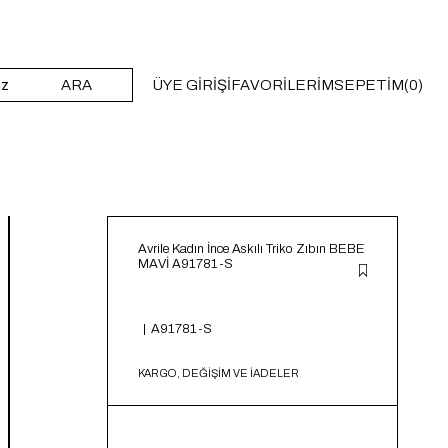
ARA
ÜYE GIRIŞI
FAVORILERIM
SEPETIM
0
Avrile Kadın İnce Askılı Triko Zıbın BEBE
MAVİ A91781-S
A91781-S
KARGO, DEĞİŞİM VE İADELER