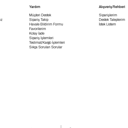
Yardım
Alışveriş Rehberi
Müşteri Destek
Siparişlerim
uz
Sipariş Takip
Destek Taleplerim
Havale Bildirim Formu
İstek Listem
Favorilerim
Kolay İade
Sipariş İşlemleri
Teslimat/Kargo İşlemleri
Sıkça Sorulan Sorular