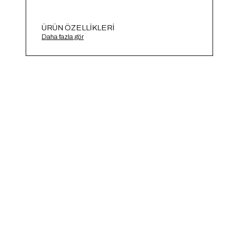
ÜRÜN ÖZELLIKLERI
İnce Askılı Triko Zıbın A91781-S
Daha fazla gör