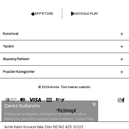
APP STORE
GOOGLE PLAY
Kurumsal
Yardım
Alışveriş Rehberi
Popüler Kategoriler
© 2024 Avrile. Tüm hakları saklıdır.
Çerez Kullanımı
Sizlere en iyi alışveriş deneyimini sunabilmek adına
sitemizde çerezler(cookies) kullanmaktayız. Detaylı bilgi
için
tıklayınız.
Avrile Kadın Kruvaze Yaka Zıbın BEYAZ A23-10122