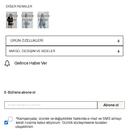
DIĞER RENKLER
Gelince
Gelince
Gelince
Haber
Haber
Haber
Ver
Ver
Ver
ÜRÜN ÖZELLIKLERI
KARGO, DEĞİŞİM VE İADELER
Gelince Haber Ver
E-Bültene abone ol
Abone ol
*Kampanyalar, ürünler ve değişiklikler hakkında e-mail ve SMS almayı
kendi rızamla kabul ediyorum. Gizlilik sözleşmesine buradan
ulaşabilirsin