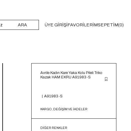
ARA
ÜYE GIRIŞI
FAVORILERIM
SEPETIM
0
Avrile Kadın Kare Yaka Kolu Pileli Triko
Kazak HAM EKRU A91983-S
A91983-S
KARGO, DEĞİŞİM VE İADELER
DIĞER RENKLER