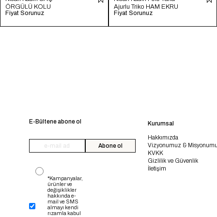
ÖRGÜLÜ KOLU
Ajurlu Triko HAM EKRU
Fiyat Sorunuz
Fiyat Sorunuz
YIRTMAÇLI TRİKO
TT4246-Z
KAZAK FUŞYA TT4204-
Z
E-Bültene abone ol
Kurumsal
Hakkımızda
Vizyonumuz & Misyonum
Abone ol
KVKK
Gizlilik ve Güvenlik
İletişim
*Kampanyalar,
ürünler ve
değişiklikler
hakkında e-
mail ve SMS
almayı kendi
rızamla kabul