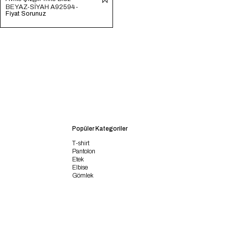
BEYAZ-SİYAH A92594-
Fiyat Sorunuz
S
Popüler Kategoriler
T-shirt
Pantolon
Etek
Elbise
Gömlek