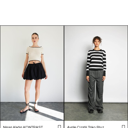
Nisan Kadın KONTRAST
Avrile Çizgili Triko Bluz