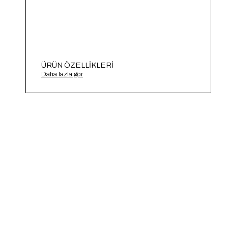
ÜRÜN ÖZELLIKLERI
Kare Yaka Kolu Pileli Triko Kazak A91983-S
Daha fazla gör