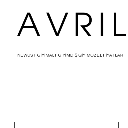
NEW
ÜST GİYİM
ALT GİYİM
DIŞ GİYİM
ÖZEL FİYATLAR