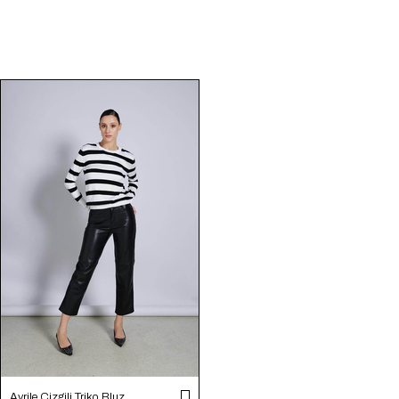
Avrile Çizgili Triko Bluz