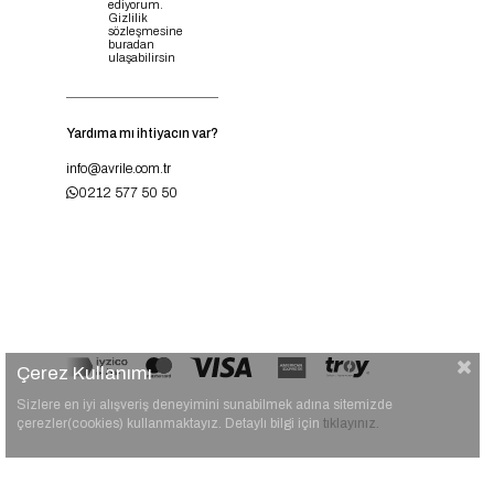
ediyorum.
Gizlilik
sözleşmesine
buradan
ulaşabilirsin
Yardıma mı ihtiyacın var?
info@avrile.com.tr
0212 577 50 50
Çerez Kullanımı
Sizlere en iyi alışveriş deneyimini sunabilmek adına sitemizde
çerezler(cookies) kullanmaktayız. Detaylı bilgi için
tıklayınız.