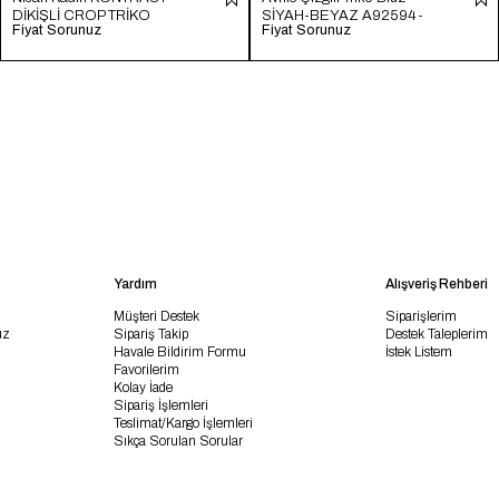
DİKİŞLİ CROP TRİKO
SİYAH-BEYAZ A92594-
Fiyat Sorunuz
Fiyat Sorunuz
HAM EKRU TT4231-Z
S
Yardım
Alışveriş Rehberi
Müşteri Destek
Siparişlerim
uz
Sipariş Takip
Destek Taleplerim
Havale Bildirim Formu
İstek Listem
Favorilerim
Kolay İade
Sipariş İşlemleri
Teslimat/Kargo İşlemleri
Sıkça Sorulan Sorular