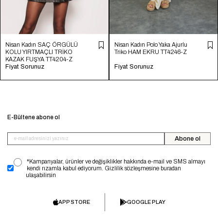
Nisan Kadın SAÇ ÖRGÜLÜ
Nisan Kadın Polo Yaka Ajurlu
KOLU YIRTMAÇLI TRİKO
Triko HAM EKRU TT4246-Z
KAZAK FUŞYA TT4204-Z
Fiyat Sorunuz
Fiyat Sorunuz
E-Bültene abone ol
Abone ol
*Kampanyalar, ürünler ve değişiklikler hakkında e-mail ve SMS almayı
kendi rızamla kabul ediyorum. Gizlilik sözleşmesine buradan
ulaşabilirsin
APP STORE
GOOGLE PLAY