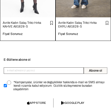
Avrile Kadın Salaş Triko Hırka
Avrile Kadın Salaş Triko Hırka
KAHVE A91828-S
EKRU A91828-S
Fiyat Sorunuz
Fiyat Sorunuz
E-Bültene abone ol
Abone ol
*Kampanyalar, ürünler ve değişiklikler hakkında e-mail ve SMS almayı
kendi rızamla kabul ediyorum. Gizlilik sözleşmesine buradan
ulaşabilirsin
APP STORE
GOOGLE PLAY