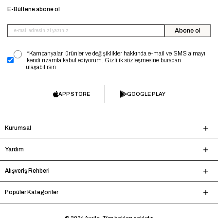
E-Bültene abone ol
Abone ol
*Kampanyalar, ürünler ve değişiklikler hakkında e-mail ve SMS almayı
kendi rızamla kabul ediyorum. Gizlilik sözleşmesine buradan
ulaşabilirsin
APP STORE
GOOGLE PLAY
Kurumsal
Yardım
Alışveriş Rehberi
Popüler Kategoriler
© 2024 Avrile. Tüm hakları saklıdır.