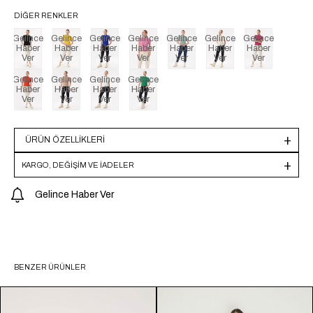
DIĞER RENKLER
Gelince
Gelince
Gelince
Gelince
Gelince
Gelince
Gelince
Haber
Haber
Haber
Haber
Haber
Haber
Haber
Ver
Ver
Ver
Ver
Ver
Ver
Ver
Gelince
Gelince
Gelince
Gelince
Haber
Haber
Haber
Haber
Ver
Ver
Ver
Ver
ÜRÜN ÖZELLIKLERI
KARGO, DEĞİŞİM VE İADELER
Gelince Haber Ver
BENZER ÜRÜNLER