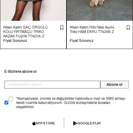
Nisan Kadın SAÇ ÖRGÜLÜ
Nisan Kadın Polo Yaka Ajurlu
KOLU YIRTMAÇLI TRİKO
Triko HAM EKRU TT4246-Z
KAZAK FUŞYA TT4204-Z
Fiyat Sorunuz
Fiyat Sorunuz
E-Bültene abone ol
Abone ol
*Kampanyalar, ürünler ve değişiklikler hakkında e-mail ve SMS almayı
kendi rızamla kabul ediyorum. Gizlilik sözleşmesine buradan
ulaşabilirsin
APP STORE
GOOGLE PLAY