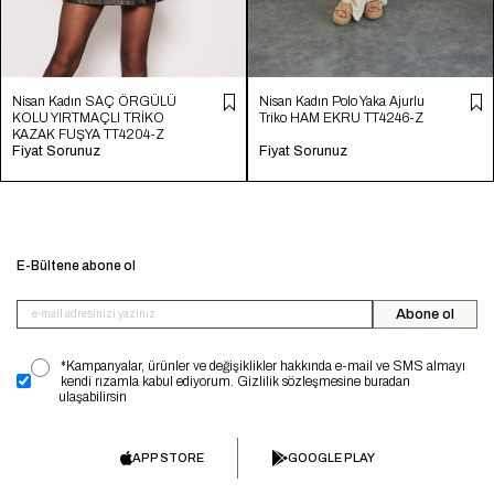
Nisan Kadın SAÇ ÖRGÜLÜ
Nisan Kadın Polo Yaka Ajurlu
KOLU YIRTMAÇLI TRİKO
Triko HAM EKRU TT4246-Z
KAZAK FUŞYA TT4204-Z
Fiyat Sorunuz
Fiyat Sorunuz
E-Bültene abone ol
Abone ol
*Kampanyalar, ürünler ve değişiklikler hakkında e-mail ve SMS almayı
kendi rızamla kabul ediyorum. Gizlilik sözleşmesine buradan
ulaşabilirsin
APP STORE
GOOGLE PLAY