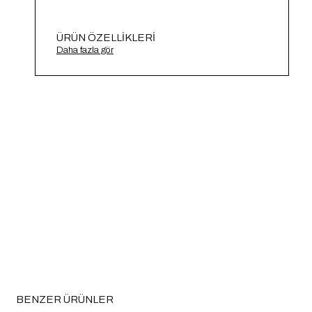
ÜRÜN ÖZELLIKLERI
Kruvaze Triko Bluz A91766-S
Daha fazla gör
BENZER ÜRÜNLER