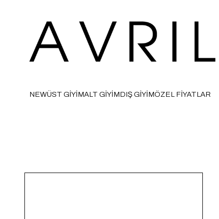
NEW
ÜST GİYİM
ALT GİYİM
DIŞ GİYİM
ÖZEL FİYATLAR