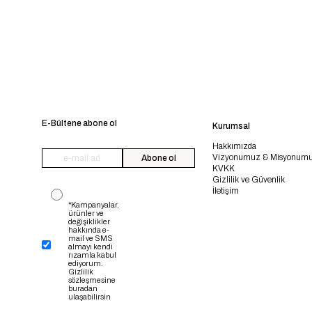
E-Bültene abone ol
Kurumsal
Hakkımızda
Vizyonumuz & Misyonum
Abone ol
KVKK
Gizlilik ve Güvenlik
İletişim
*Kampanyalar,
ürünler ve
değişiklikler
hakkında e-
mail ve SMS
almayı kendi
rızamla kabul
ediyorum.
Gizlilik
sözleşmesine
buradan
ulaşabilirsin