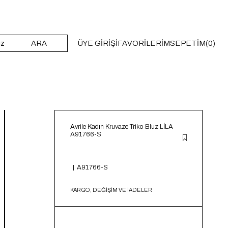
ARA
ÜYE GIRIŞI
FAVORILERIM
SEPETIM
0
Avrile Kadın Kruvaze Triko Bluz LİLA
A91766-S
A91766-S
KARGO, DEĞİŞİM VE İADELER