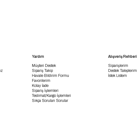
Yardım
Alışveriş Rehberi
Müşteri Destek
Siparişlerim
uz
Sipariş Takip
Destek Taleplerim
Havale Bildirim Formu
İstek Listem
Favorilerim
Kolay İade
Sipariş İşlemleri
Teslimat/Kargo İşlemleri
Sıkça Sorulan Sorular