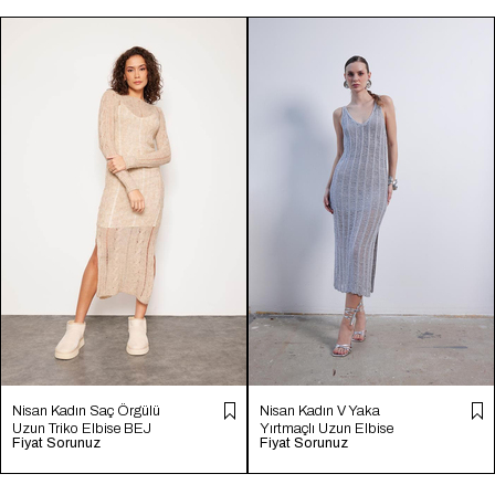
Nisan Kadın Saç Örgülü
Nisan Kadın V Yaka
Uzun Triko Elbise BEJ
Yırtmaçlı Uzun Elbise
Fiyat Sorunuz
Fiyat Sorunuz
TT4140-Z
GRİ TT4233-Z