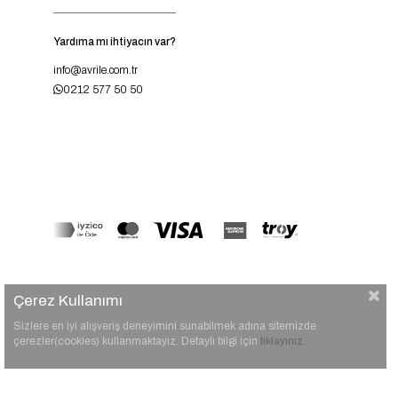
Yardıma mı ihtiyacın var?
info@avrile.com.tr
0212 577 50 50
Çerez Kullanımı
Sizlere en iyi alışveriş deneyimini sunabilmek adına sitemizde
çerezler(cookies) kullanmaktayız. Detaylı bilgi için
tıklayınız.