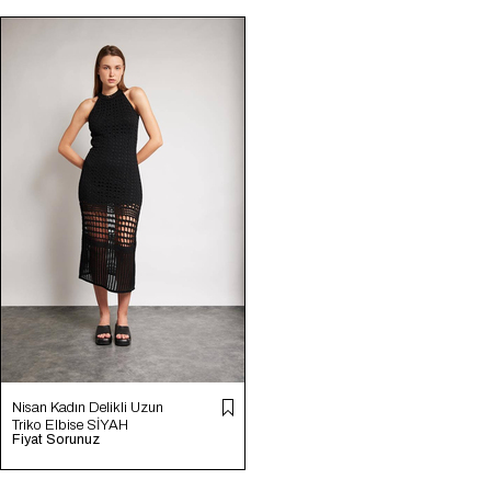
Nisan Kadın Delikli Uzun
Triko Elbise SİYAH
Fiyat Sorunuz
TT4303-Z