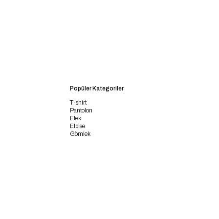
Popüler Kategoriler
T-shirt
Pantolon
Etek
Elbise
Gömlek