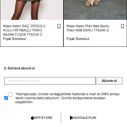
Nisan Kadın SAÇ ÖRGÜLÜ
Nisan Kadın Polo Yaka Ajurlu
KOLU YIRTMAÇLI TRİKO
Triko HAM EKRU TT4246-Z
KAZAK FUŞYA TT4204-Z
Fiyat Sorunuz
Fiyat Sorunuz
E-Bültene abone ol
Abone ol
*Kampanyalar, ürünler ve değişiklikler hakkında e-mail ve SMS almayı
kendi rızamla kabul ediyorum. Gizlilik sözleşmesine buradan
ulaşabilirsin
APP STORE
GOOGLE PLAY