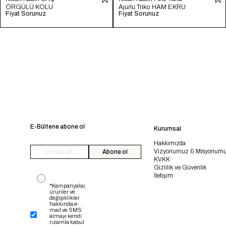
ÖRGÜLÜ KOLU
Ajurlu Triko HAM EKRU
Fiyat Sorunuz
Fiyat Sorunuz
YIRTMAÇLI TRİKO
TT4246-Z
KAZAK FUŞYA TT4204-
Z
E-Bültene abone ol
Kurumsal
Hakkımızda
Vizyonumuz & Misyonum
Abone ol
KVKK
Gizlilik ve Güvenlik
İletişim
*Kampanyalar,
ürünler ve
değişiklikler
hakkında e-
mail ve SMS
almayı kendi
rızamla kabul