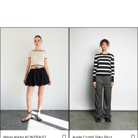
Nisan Kadın KONTRAST
Avrile Çizgili Triko Bluz