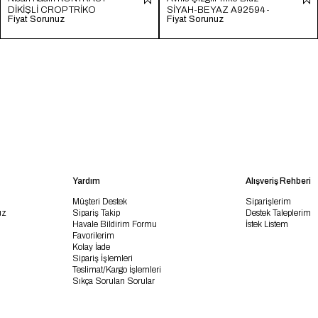
DİKİŞLİ CROP TRİKO
SİYAH-BEYAZ A92594-
Fiyat Sorunuz
Fiyat Sorunuz
HAM EKRU TT4231-Z
S
Yardım
Alışveriş Rehberi
Müşteri Destek
Siparişlerim
uz
Sipariş Takip
Destek Taleplerim
Havale Bildirim Formu
İstek Listem
Favorilerim
Kolay İade
Sipariş İşlemleri
Teslimat/Kargo İşlemleri
Sıkça Sorulan Sorular