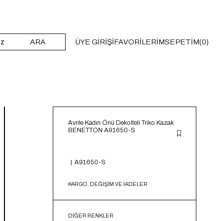
ARA
ÜYE GIRIŞI
FAVORILERIM
SEPETIM
0
Avrile Kadın Önü Dekolteli Triko Kazak
BENETTON A91650-S
A91650-S
KARGO, DEĞİŞİM VE İADELER
DIĞER RENKLER