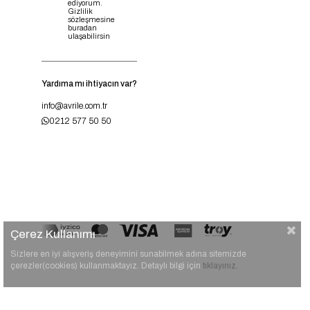
ediyorum.
Gizlilik
sözleşmesine
buradan
ulaşabilirsin
Yardıma mı ihtiyacın var?
info@avrile.com.tr
0212 577 50 50
Çerez Kullanımı
Sizlere en iyi alışveriş deneyimini sunabilmek adına sitemizde
çerezler(cookies) kullanmaktayız. Detaylı bilgi için
tıklayınız.