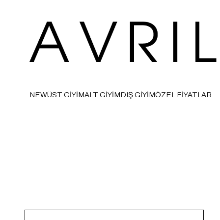
NEW
ÜST GİYİM
ALT GİYİM
DIŞ GİYİM
ÖZEL FİYATLAR