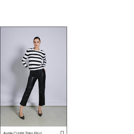
Avrile Çizgili Triko Bluz