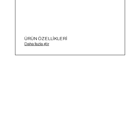
ÜRÜN ÖZELLIKLERI
Önü Dekolteli Triko Kazak A91650-S
Daha fazla gör