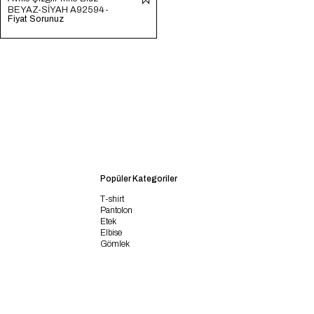
BEYAZ-SİYAH A92594-
Fiyat Sorunuz
S
Popüler Kategoriler
T-shirt
Pantolon
Etek
Elbise
Gömlek