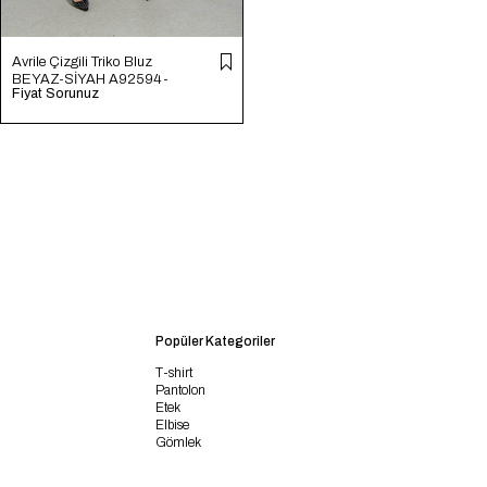
Avrile Çizgili Triko Bluz
BEYAZ-SİYAH A92594-
Fiyat Sorunuz
S
Popüler Kategoriler
T-shirt
Pantolon
Etek
Elbise
Gömlek