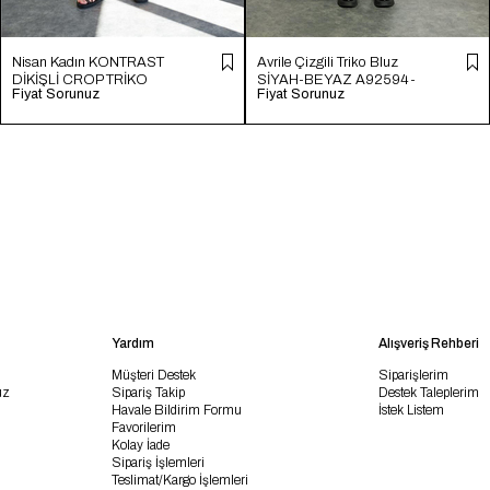
Nisan Kadın KONTRAST
Avrile Çizgili Triko Bluz
DİKİŞLİ CROP TRİKO
SİYAH-BEYAZ A92594-
Fiyat Sorunuz
Fiyat Sorunuz
HAM EKRU TT4231-Z
S
Yardım
Alışveriş Rehberi
Müşteri Destek
Siparişlerim
uz
Sipariş Takip
Destek Taleplerim
Havale Bildirim Formu
İstek Listem
Favorilerim
Kolay İade
Sipariş İşlemleri
Teslimat/Kargo İşlemleri