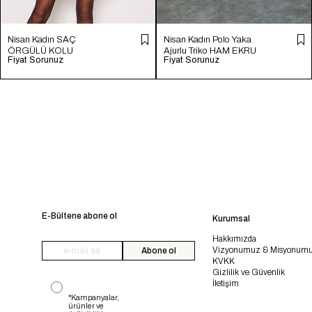
Nisan Kadın SAÇ
Nisan Kadın Polo Yaka
ÖRGÜLÜ KOLU
Ajurlu Triko HAM EKRU
Fiyat Sorunuz
Fiyat Sorunuz
YIRTMAÇLI TRİKO
TT4246-Z
KAZAK FUŞYA TT4204-
Z
E-Bültene abone ol
Kurumsal
Hakkımızda
Vizyonumuz & Misyonum
Abone ol
KVKK
Gizlilik ve Güvenlik
İletişim
*Kampanyalar,
ürünler ve