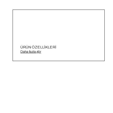
ÜRÜN ÖZELLIKLERI
Pirinç Örgülü Triko Kazak A91991-S
Daha fazla gör