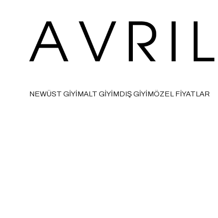
NEW
ÜST GİYİM
ALT GİYİM
DIŞ GİYİM
ÖZEL FİYATLAR