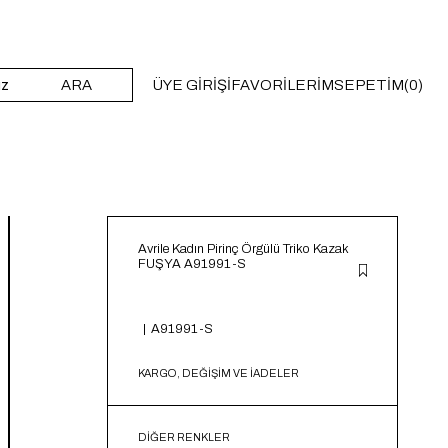
ARA
ÜYE GIRIŞI
FAVORILERIM
SEPETIM
0
Avrile Kadın Pirinç Örgülü Triko Kazak
FUŞYA A91991-S
A91991-S
KARGO, DEĞİŞİM VE İADELER
DIĞER RENKLER