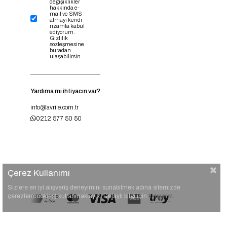
değişiklikler
hakkında e-
mail ve SMS
almayı kendi
rızamla kabul
ediyorum.
Gizlilik
sözleşmesine
buradan
ulaşabilirsin
Yardıma mı ihtiyacın var?
info@avrile.com.tr
0212 577 50 50
Çerez Kullanımı
Sizlere en iyi alışveriş deneyimini sunabilmek adına sitemizde
çerezler(cookies) kullanmaktayız. Detaylı bilgi için
tıklayınız.