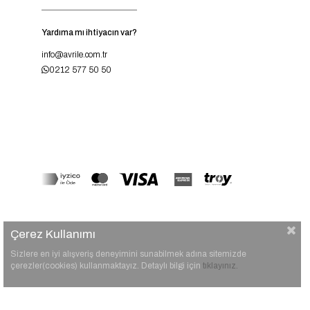
Yardıma mı ihtiyacın var?
info@avrile.com.tr
0212 577 50 50
Çerez Kullanımı
Sizlere en iyi alışveriş deneyimini sunabilmek adına sitemizde
çerezler(cookies) kullanmaktayız. Detaylı bilgi için
tıklayınız.