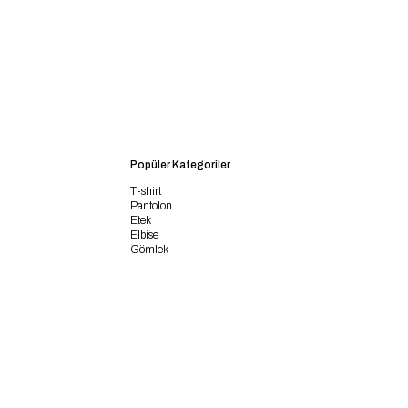
Popüler Kategoriler
T-shirt
Pantolon
Etek
Elbise
Gömlek