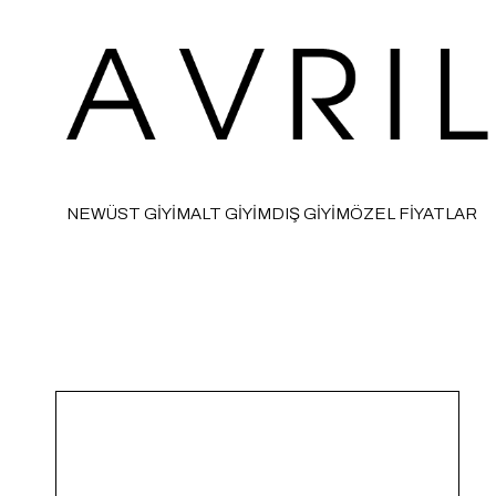
NEW
ÜST GİYİM
ALT GİYİM
DIŞ GİYİM
ÖZEL FİYATLAR