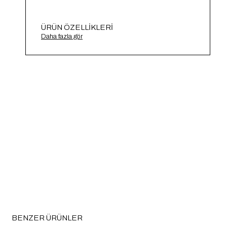
ÜRÜN ÖZELLIKLERI
Renkli Triko Hırka A91658-S
Daha fazla gör
BENZER ÜRÜNLER