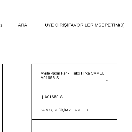
ARA
ÜYE GIRIŞI
FAVORILERIM
SEPETIM
0
Avrile Kadın Renkli Triko Hırka CAMEL
A91658-S
A91658-S
KARGO, DEĞİŞİM VE İADELER