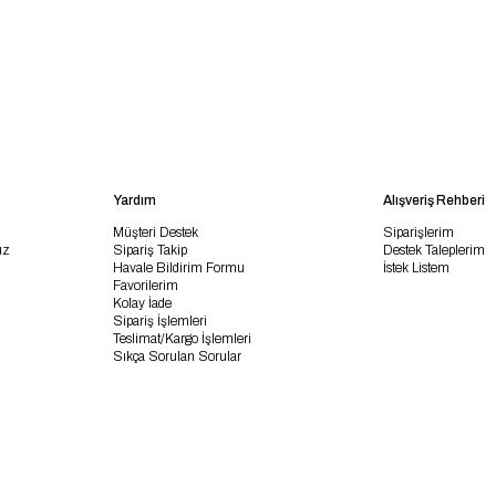
Yardım
Alışveriş Rehberi
Müşteri Destek
Siparişlerim
uz
Sipariş Takip
Destek Taleplerim
Havale Bildirim Formu
İstek Listem
Favorilerim
Kolay İade
Sipariş İşlemleri
Teslimat/Kargo İşlemleri
Sıkça Sorulan Sorular