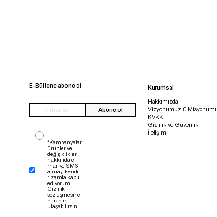
E-Bültene abone ol
Kurumsal
Hakkımızda
Vizyonumuz & Misyonum
Abone ol
KVKK
Gizlilik ve Güvenlik
İletişim
*Kampanyalar,
ürünler ve
değişiklikler
hakkında e-
mail ve SMS
almayı kendi
rızamla kabul
ediyorum.
Gizlilik
sözleşmesine
buradan
ulaşabilirsin