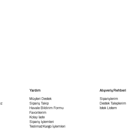
Yardım
Alışveriş Rehberi
Müşteri Destek
Siparişlerim
uz
Sipariş Takip
Destek Taleplerim
Havale Bildirim Formu
İstek Listem
Favorilerim
Kolay İade
Sipariş İşlemleri
Teslimat/Kargo İşlemleri