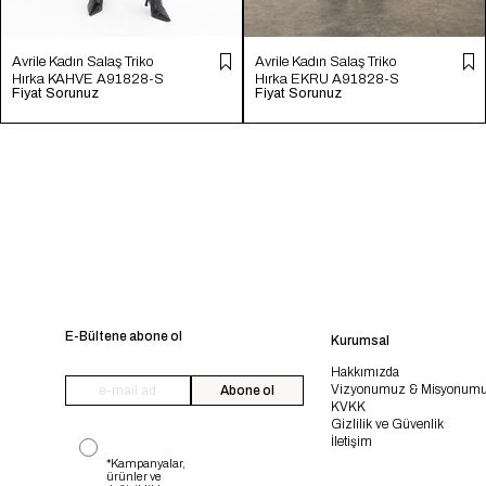
Avrile Kadın Salaş Triko
Avrile Kadın Salaş Triko
Hırka KAHVE A91828-S
Hırka EKRU A91828-S
Fiyat Sorunuz
Fiyat Sorunuz
E-Bültene abone ol
Kurumsal
Hakkımızda
Vizyonumuz & Misyonum
Abone ol
KVKK
Gizlilik ve Güvenlik
İletişim
*Kampanyalar,
ürünler ve