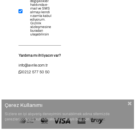
değişiklikler
hakkında e-
mail ve SMS
almayı kendi
rızamla kabul
ediyorum.
Gizlilik
sözleşmesine
buradan
ulaşabilirsin
Yardıma mı ihtiyacın var?
info@avrile.com.tr
0212 577 50 50
Çerez Kullanımı
Sizlere en iyi alışveriş deneyimini sunabilmek adına sitemizde
çerezler(cookies) kullanmaktayız. Detaylı bilgi için
tıklayınız.