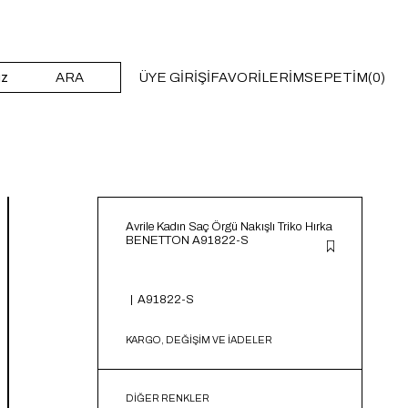
ARA
ÜYE GIRIŞI
FAVORILERIM
SEPETIM
0
Avrile Kadın Saç Örgü Nakışlı Triko Hırka
BENETTON A91822-S
A91822-S
KARGO, DEĞİŞİM VE İADELER
DIĞER RENKLER