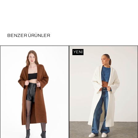
BENZER ÜRÜNLER
YENI
ÜRÜN