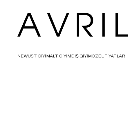
NEW
ÜST GİYİM
ALT GİYİM
DIŞ GİYİM
ÖZEL FİYATLAR