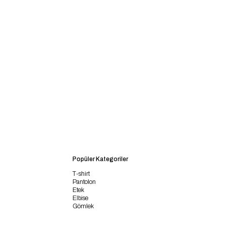
Popüler Kategoriler
T-shirt
Pantolon
Etek
Elbise
Gömlek