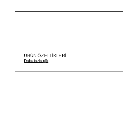
ÜRÜN ÖZELLIKLERI
Saç Örgü Nakışlı Triko Hırka A91822-S
Daha fazla gör