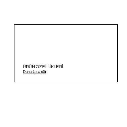
ÜRÜN ÖZELLIKLERI
Saç Örgülü Triko Atlet A91699-S
Daha fazla gör