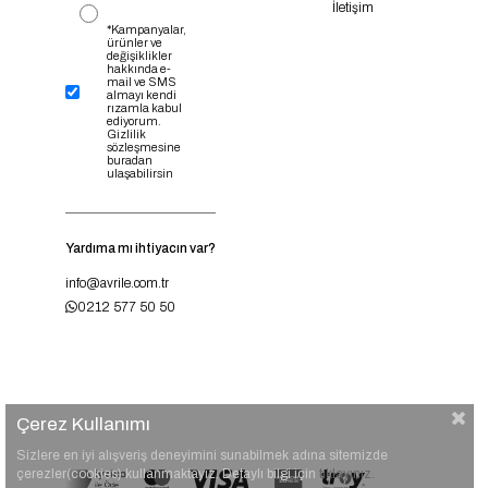
İletişim
*Kampanyalar,
ürünler ve
değişiklikler
hakkında e-
mail ve SMS
almayı kendi
rızamla kabul
ediyorum.
Gizlilik
sözleşmesine
buradan
ulaşabilirsin
Yardıma mı ihtiyacın var?
info@avrile.com.tr
0212 577 50 50
Çerez Kullanımı
Sizlere en iyi alışveriş deneyimini sunabilmek adına sitemizde
çerezler(cookies) kullanmaktayız. Detaylı bilgi için
tıklayınız.