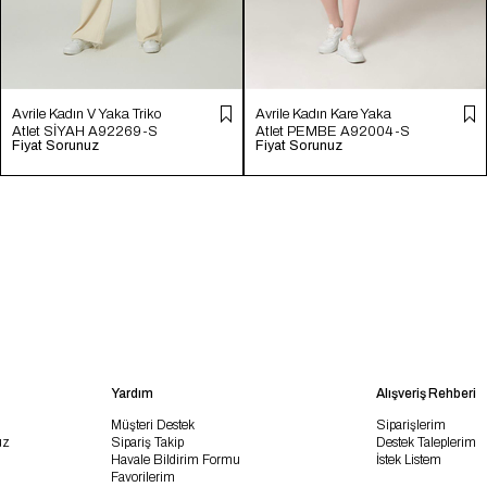
Avrile Kadın V Yaka Triko
Avrile Kadın Kare Yaka
Atlet SİYAH A92269-S
Atlet PEMBE A92004-S
Fiyat Sorunuz
Fiyat Sorunuz
Yardım
Alışveriş Rehberi
Müşteri Destek
Siparişlerim
uz
Sipariş Takip
Destek Taleplerim
Havale Bildirim Formu
İstek Listem
Favorilerim