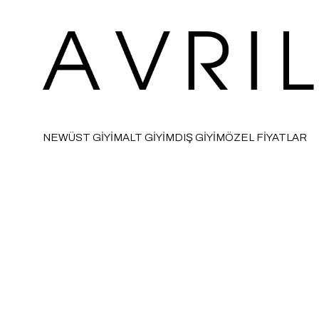
NEW
ÜST GİYİM
ALT GİYİM
DIŞ GİYİM
ÖZEL FİYATLAR