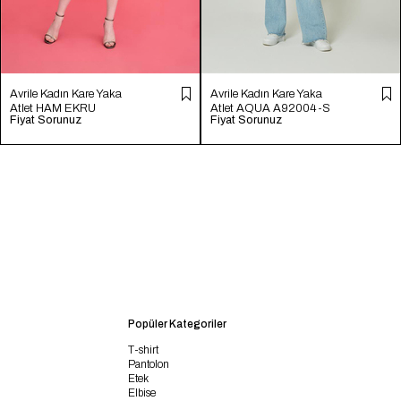
Avrile Kadın Kare Yaka
Avrile Kadın Kare Yaka
Atlet HAM EKRU
Atlet AQUA A92004-S
Fiyat Sorunuz
Fiyat Sorunuz
A92004-S
Popüler Kategoriler
T-shirt
Pantolon
Etek
Elbise