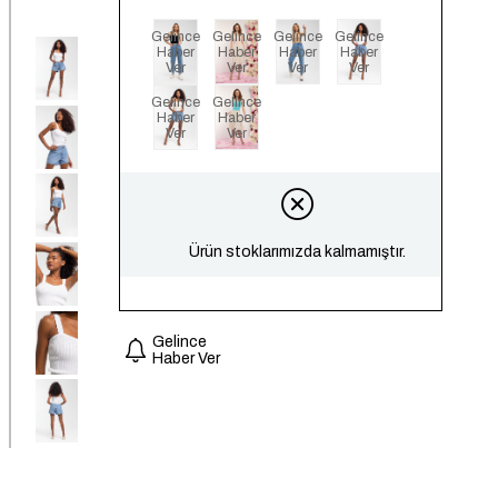
Gelince
Gelince
Gelince
Gelince
Haber
Haber
Haber
Haber
Ver
Ver
Ver
Ver
Gelince
Gelince
Haber
Haber
Ver
Ver
Ürün stoklarımızda kalmamıştır.
Gelince
Haber Ver