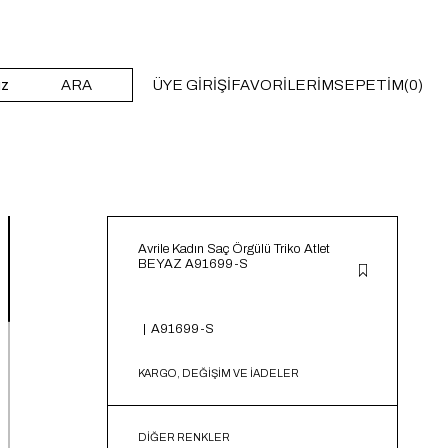
ARA
ÜYE GIRIŞI
FAVORILERIM
SEPETIM
0
Avrile Kadın Saç Örgülü Triko Atlet
BEYAZ A91699-S
A91699-S
KARGO, DEĞİŞİM VE İADELER
DIĞER RENKLER