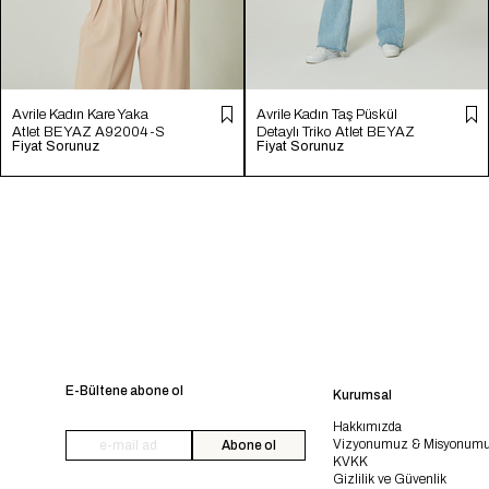
Avrile Kadın Kare Yaka
Avrile Kadın Taş Püskül
Atlet BEYAZ A92004-S
Detaylı Triko Atlet BEYAZ
Fiyat Sorunuz
Fiyat Sorunuz
A92273-S
E-Bültene abone ol
Kurumsal
Hakkımızda
Vizyonumuz & Misyonum
Abone ol
KVKK
Gizlilik ve Güvenlik