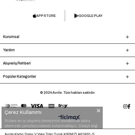
APP STORE
GOOGLE PLAY
Kurumsal
Yardım
Alışveriş Rehberi
Popüler Kategoriler
© 2024 Avrile. Tüm hakları saklıdır.
Çerez Kullanımı
Sizlere en iyi alışveriş deneyimini sunabilmek adına
sitemizde çerezler(cookies) kullanmaktayız. Detaylı bilgi
için
tıklayınız.
Avrile Kadın Salaş V Yaka Triko Tunik KIRMIZI A91861-S