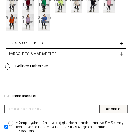
Gelince
Gelince
Gelince
Gelince
Gelince
Gelince
Gelince
Haber
Haber
Haber
Haber
Haber
Haber
Haber
Ver
Ver
Ver
Ver
Ver
Ver
Ver
Gelince
Gelince
Gelince
Haber
Haber
Haber
Ver
Ver
Ver
ÜRÜN ÖZELLIKLERI
KARGO, DEĞİŞİM VE İADELER
Gelince Haber Ver
E-Bültene abone ol
Abone ol
*Kampanyalar, ürünler ve değişiklikler hakkında e-mail ve SMS almayı
kendi rızamla kabul ediyorum. Gizlilik sözleşmesine buradan
ulaşabilirsin