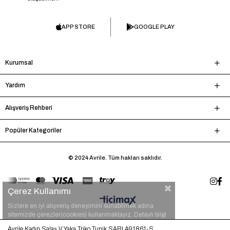
APP STORE
GOOGLE PLAY
Kurumsal
Yardım
Alışveriş Rehberi
Popüler Kategoriler
© 2024 Avrile. Tüm hakları saklıdır.
Çerez Kullanımı
Sizlere en iyi alışveriş deneyimini sunabilmek adına
sitemizde çerezler(cookies) kullanmaktayız. Detaylı bilgi
için
tıklayınız.
Avrile Kadın Salaş V Yaka Triko Tunik SARI A91861-S