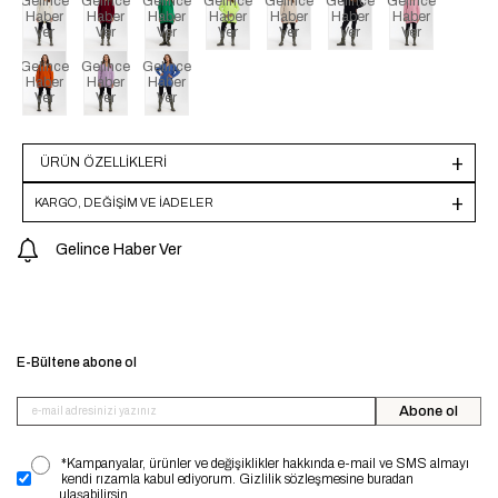
Gelince
Gelince
Gelince
Gelince
Gelince
Gelince
Gelince
Haber
Haber
Haber
Haber
Haber
Haber
Haber
Ver
Ver
Ver
Ver
Ver
Ver
Ver
Gelince
Gelince
Gelince
Haber
Haber
Haber
Ver
Ver
Ver
ÜRÜN ÖZELLIKLERI
KARGO, DEĞİŞİM VE İADELER
Gelince Haber Ver
E-Bültene abone ol
Abone ol
*Kampanyalar, ürünler ve değişiklikler hakkında e-mail ve SMS almayı
kendi rızamla kabul ediyorum. Gizlilik sözleşmesine buradan
ulaşabilirsin