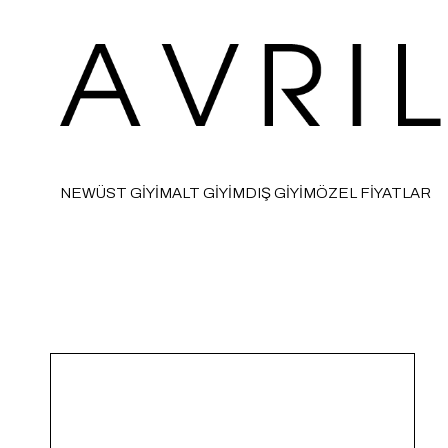
NEW
ÜST GİYİM
ALT GİYİM
DIŞ GİYİM
ÖZEL FİYATLAR