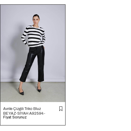
Avrile Çizgili Triko Bluz
BEYAZ-SİYAH A92594-
Fiyat Sorunuz
S