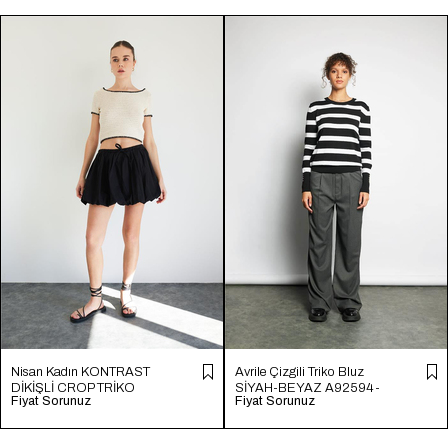
Nisan Kadın KONTRAST
Avrile Çizgili Triko Bluz
DİKİŞLİ CROP TRİKO
SİYAH-BEYAZ A92594-
Fiyat Sorunuz
Fiyat Sorunuz
HAM EKRU TT4231-Z
S