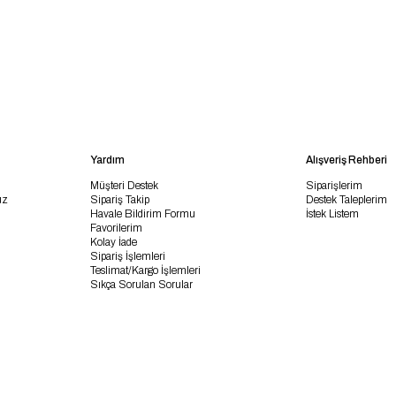
Yardım
Alışveriş Rehberi
Müşteri Destek
Siparişlerim
uz
Sipariş Takip
Destek Taleplerim
Havale Bildirim Formu
İstek Listem
Favorilerim
Kolay İade
Sipariş İşlemleri
Teslimat/Kargo İşlemleri
Sıkça Sorulan Sorular