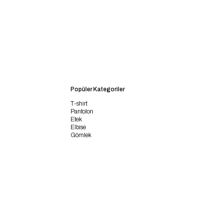
Popüler Kategoriler
T-shirt
Pantolon
Etek
Elbise
Gömlek