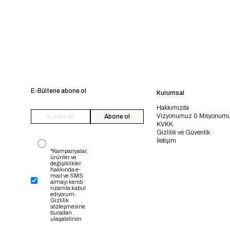
E-Bültene abone ol
Kurumsal
Hakkımızda
Vizyonumuz & Misyonum
Abone ol
KVKK
Gizlilik ve Güvenlik
İletişim
*Kampanyalar,
ürünler ve
değişiklikler
hakkında e-
mail ve SMS
almayı kendi
rızamla kabul
ediyorum.
Gizlilik
sözleşmesine
buradan
ulaşabilirsin