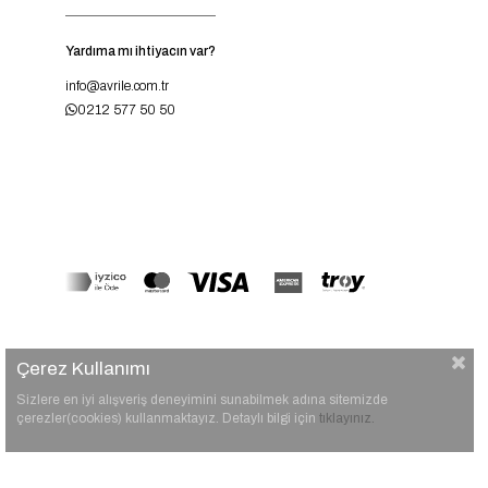
Yardıma mı ihtiyacın var?
info@avrile.com.tr
0212 577 50 50
Çerez Kullanımı
Sizlere en iyi alışveriş deneyimini sunabilmek adına sitemizde
çerezler(cookies) kullanmaktayız. Detaylı bilgi için
tıklayınız.