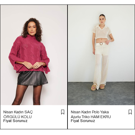
Nisan Kadın SAÇ
Nisan Kadın Polo Yaka
ÖRGÜLÜ KOLU
Ajurlu Triko HAM EKRU
Fiyat Sorunuz
Fiyat Sorunuz
YIRTMAÇLI TRİKO
TT4246-Z
KAZAK FUŞYA TT4204-
Z