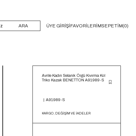
ARA
ÜYE GIRIŞI
FAVORILERIM
SEPETIM
0
Avrile Kadın Selanik Örgü Kıvırma Kol
Triko Kazak BENETTON A91989-S
A91989-S
KARGO, DEĞİŞİM VE İADELER