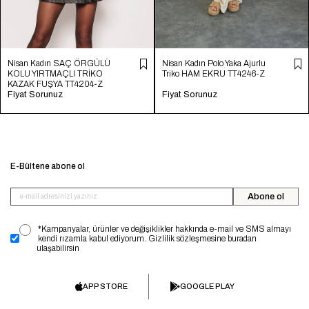
Nisan Kadın SAÇ ÖRGÜLÜ
Nisan Kadın Polo Yaka Ajurlu
KOLU YIRTMAÇLI TRİKO
Triko HAM EKRU TT4246-Z
KAZAK FUŞYA TT4204-Z
Fiyat Sorunuz
Fiyat Sorunuz
E-Bültene abone ol
Abone ol
*Kampanyalar, ürünler ve değişiklikler hakkında e-mail ve SMS almayı
kendi rızamla kabul ediyorum. Gizlilik sözleşmesine buradan
ulaşabilirsin
APP STORE
GOOGLE PLAY