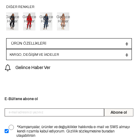
DIĞER RENKLER
Gelince
Gelince
Gelince
Gelince
Haber
Haber
Haber
Haber
Ver
Ver
Ver
Ver
ÜRÜN ÖZELLIKLERI
KARGO, DEĞİŞİM VE İADELER
Gelince Haber Ver
E-Bültene abone ol
Abone ol
*Kampanyalar, ürünler ve değişiklikler hakkında e-mail ve SMS almayı
kendi rızamla kabul ediyorum. Gizlilik sözleşmesine buradan
ulaşabilirsin