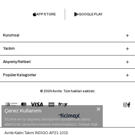
APP STORE
GOOGLE PLAY
Kurumsal
Yardım
Alışveriş Rehberi
Popüler Kategoriler
© 2024 Avrile. Tüm hakları saklıdır.
Çerez Kullanımı
Sizlere en iyi alışveriş deneyimini sunabilmek adına
sitemizde çerezler(cookies) kullanmaktayız. Detaylı bilgi
için
tıklayınız.
Avrile Kadın Takım İNDİGO AP21-1015