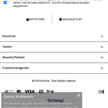
kendi rızamla kabul ediyorum. Gizlilik sözleşmesine buradan
ulaşabilirsin
APP STORE
GOOGLE PLAY
Kurumsal
Yardım
Alışveriş Rehberi
Popüler Kategoriler
© 2024 Avrile. Tüm hakları saklıdır.
Çerez Kullanımı
Sizlere en iyi alışveriş deneyimini sunabilmek adına
sitemizde çerezler(cookies) kullanmaktayız. Detaylı bilgi